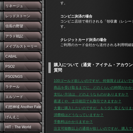
す。
リネージュ
レッドストーン
コンビニ決済の場合
コンビニ店頭で発行される「領収書（レシー
信長の野望
す。
アラド戦記
クレジットカード決済の場合
ご利用のカード会社から送付される利用明細
メイプルストーリー
CABAL
購入について（通貨・アイテム・アカウン
PSO2
質問
PSO2NGS
100ゴールド欲しいのですが、何個買えばよいで
ラテール
商品を受け取るまでに、どのくらいの時間がかか
支払い方法は、どのようなものがありますか？
エルソード
夜遅くや、土日祝日でも取引できますか？
幻想神域 Another Fate
大量に購入したいのですが、もう少し安くなりま
消費税はどうなっていますか？
げんえこ
手数料はかかりますか？
HIT：The World
注文可能数以上の通貨が欲しいのですが、購入で