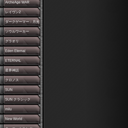
ArcheAge WAR
レイヴン2
ダークゲーマー：月光
彫刻師
ソウルワーカー
グラオリ
Eden Eternal
ETERNAL
星界神話
クロノス
SUN
SUN クラシック
milu
New World