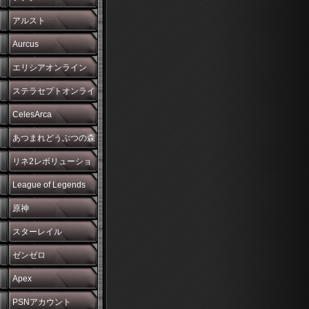
アルスト
Aurcus
エリシアオンライン
ステラセプトオンライ
ン
CelesArca
あつまれどうぶつの森
リネ2レボリューショ
ン
League of Legends
原神
スターレイル
ゼンゼロ
Apex
PSNアカウント