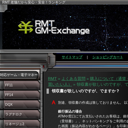
RMT 老舗だから安心・安全！ランキング
サイトマップ
|
ショッピングカート
対応ゲーム・電子マネー
RMT
»
よくある質問
»
購入について（通貨
買いたい人）
» 領収書が欲しいのですが、
FF11
領収書が欲しいのですが、でますか？
FF14
別途、領収書の作成は致しておりません。 
DQX
銀行振込の場合
ラグナロク
ATMや窓口にてお支払いされたお客様は、銀
（受領書）」、ネットバンキングをご利用の
リネージュ2
た画面（振込内容がわかるページ）」を印刷