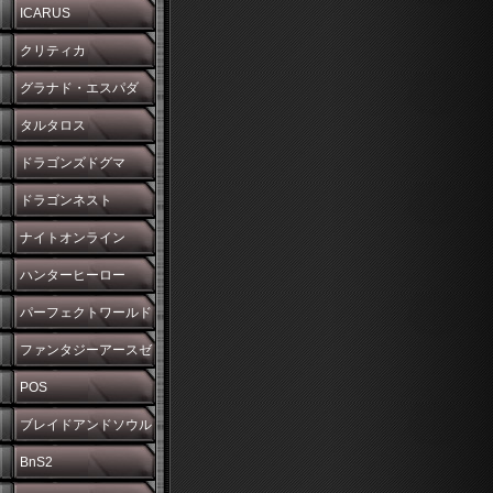
ICARUS
クリティカ
グラナド・エスパダ
タルタロス
ドラゴンズドグマ
ドラゴンネスト
ナイトオンライン
ハンターヒーロー
パーフェクトワールド
ファンタジーアースゼ
ロ
POS
ブレイドアンドソウル
BnS2