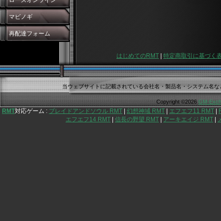
ローズオンライン
マビノギ
再配達フォーム
はじめてのRMT
|
特定商取引に基づく
当ウェブサイトに記載されている会社名・製品名・システム名な
Copyright ©2026
GM-Exch
RMT
対応ゲーム :
ブレイドアンドソウル RMT
|
幻想神域 RMT
|
エフエフ11 RMT
|
エフエフ14 RMT
|
信長の野望 RMT
|
アーキエイジ RMT
|