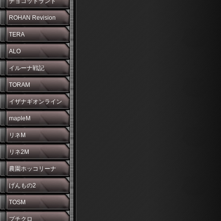
チョコットランド
ROHAN Revision
TERA
ALO
イルーナ戦記
TORAM
イザナギオンライン
mapleM
リネM
リネ2M
農園ホッコリーナ
げんもの2
TOSM
プチクロ