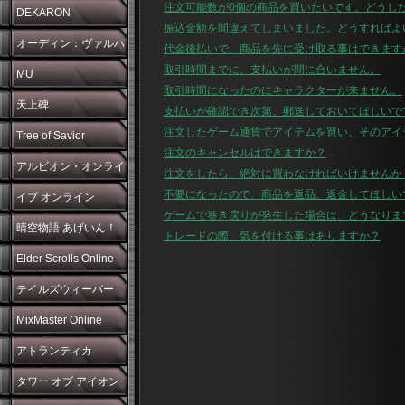
注文可能数が0個の商品を買いたいです。どうし
DEKARON
振込金額を間違えてしまいました。どうすればよ
オーディン：ヴァルハ
代金後払いで、商品を先に受け取る事はできます
取引時間までに、支払いが間に合いません。
ラ・ライジング
MU
取引時間になったのにキャラクターが来ません。
天上碑
支払いが確認でき次第、郵送しておいてほしいで
注文したゲーム通貨でアイテムを買い、そのアイ
Tree of Savior
注文のキャンセルはできますか？
アルビオン・オンライ
注文をしたら、絶対に買わなければいけませんか
不要になったので、商品を返品、返金してほしい
ン
イブ オンライン
ゲームで巻き戻りが発生した場合は、どうなりま
晴空物語 あげいん！
トレードの際、気を付ける事はありますか？
Elder Scrolls Online
テイルズウィーバー
MixMaster Online
アトランティカ
タワー オブ アイオン