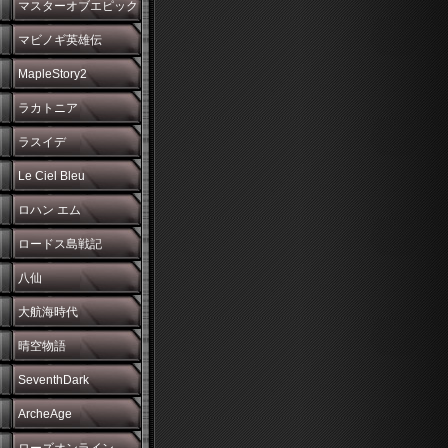
マスターオブエピック
マビノギ英雄伝
MapleStory2
ラカトニア
ラスイデ
Le Ciel Bleu
ロハン エム
ロードス島戦記
八仙
大航海時代
晴空物語
SeventhDark
ArcheAge