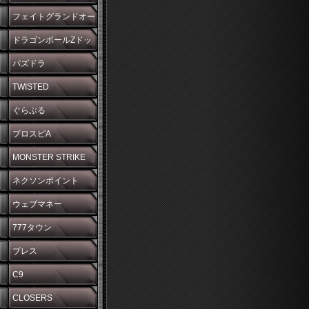
フェイトグランドオー
ダー
ドラゴンボールZドッ
カンバトル
パズドラ
TWISTED
WONDERLAND
ぐらぶる
プロスピA
MONSTER STRIKE
ネクソンポイント
ウェブマネー
777タウン
ブレス
C9
CLOSERS