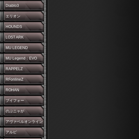
Diablo3
エリオン
HOUNDS
LOST ARK
MU LEGEND
MU Legend：EVO
RAPPELZ
RFonlineZ
ROHAN
ブイフォー
のぶニャが
アヴァベルオンライン
アルピ