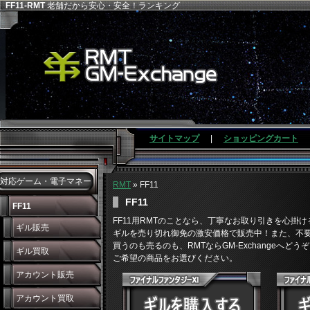
FF11-RMT
老舗だから安心・安全！ランキング
サイトマップ
|
ショッピングカート
対応ゲーム・電子マネー
RMT
» FF11
FF11
FF11
FF11用RMTのことなら、丁寧なお取り引きを心掛けるG
ギル販売
ギルを売り切れ御免の激安価格で販売中！また、不要
買うのも売るのも、RMTならGM-Exchangeへどう
ギル買取
ご希望の商品をお選びください。
アカウント販売
アカウント買取