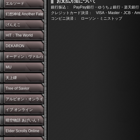
お支払方法について
エルソード
銀行振込： PayPay銀行・ゆうちょ銀行・楽天銀行
クレジットカード決済： VISA・Master・JCB・Americ
幻想神域 Another Fate
コンビニ決済： ローソン・ミニストップ
げんえこ
HIT：The World
DEKARON
オーディン：ヴァルハ
ラ・ライジング
MU
天上碑
Tree of Savior
アルビオン・オンライ
ン
イブ オンライン
晴空物語 あげいん！
Elder Scrolls Online