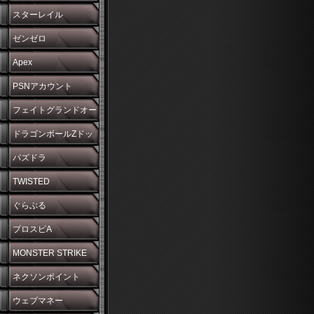
スターレイル
ゼンゼロ
Apex
PSNアカウント
フェイトグランドオー
ダー
ドラゴンボールZドッ
カンバトル
パズドラ
TWISTED
WONDERLAND
ぐらぶる
プロスピA
MONSTER STRIKE
ネクソンポイント
ウェブマネー