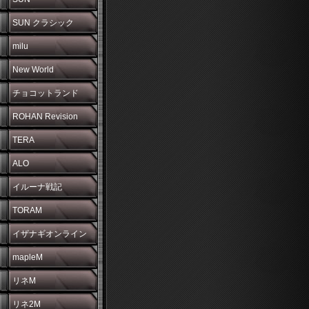
SUN クラシック
milu
New World
チョコットランド
ROHAN Revision
TERA
ALO
イルーナ戦記
TORAM
イザナギオンライン
mapleM
リネM
リネ2M