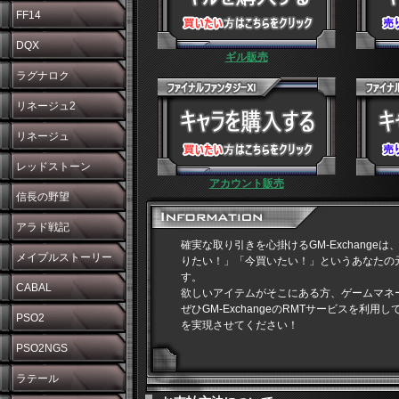
FF14
DQX
ギル販売
ラグナロク
リネージュ2
リネージュ
レッドストーン
アカウント販売
信長の野望
アラド戦記
確実な取り引きを心掛けるGM-Exchangeは
メイプルストーリー
りたい！」「今買いたい！」というあなたの
す。
CABAL
欲しいアイテムがそこにある方、ゲームマネ
ぜひGM-ExchangeのRMTサービスを利
PSO2
を実現させてください！
PSO2NGS
ラテール