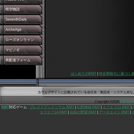
晴空物語
SeventhDark
ArcheAge
ローズオンライン
マビノギ
再配達フォーム
はじめてのRMT
|
特定商取引に基づく
当ウェブサイトに記載されている会社名・製品名・システム名な
Copyright ©2026
GM-Exch
RMT
対応ゲーム :
ブレイドアンドソウル RMT
|
幻想神域 RMT
|
エフエフ11 RMT
|
エフエフ14 RMT
|
信長の野望 RMT
|
アーキエイジ RMT
|