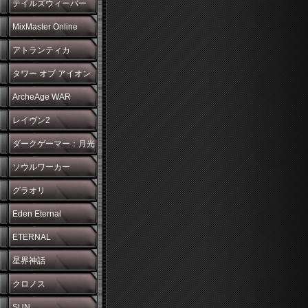
テイルズウィーバー
MixMaster Online
アトランティカ
タワー オブ アイオン
ArcheAge WAR
レイヴン2
ダークゲーマー：月光
彫刻師
ソウルワーカー
グラオリ
Eden Eternal
ETERNAL
星界神話
クロノス
SUN