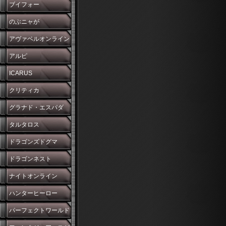
ブイフォー
のぶニャが
アヴァベルオンライン
アルピ
ICARUS
クリティカ
グラナド・エスパダ
タルタロス
ドラゴンズドグマ
ドラゴンネスト
ナイトオンライン
ハンターヒーロー
パーフェクトワールド