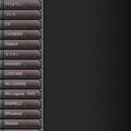
777タウン
ブレス
C9
CLOSERS
Diablo3
エリオン
HOUNDS
LOST ARK
MU LEGEND
MU Legend：EVO
RAPPELZ
RFonlineZ
ROHAN