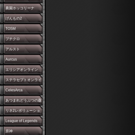
農園ホッコリーナ
げんもの2
TOSM
プチクロ
アルスト
Aurcus
エリシアオンライン
ステラセプトオンライ
ン
CelesArca
あつまれどうぶつの森
リネ2レボリューショ
ン
League of Legends
原神