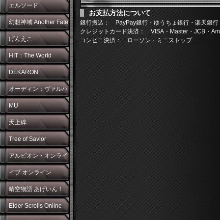
エルソード
お支払方法について
幻想神域 Another Fate
銀行振込： PayPay銀行・ゆうちょ銀行・楽天銀行
クレジットカード決済： VISA・Master・JCB・Americ
げんえこ
コンビニ決済： ローソン・ミニストップ
HIT：The World
DEKARON
オーディン：ヴァルハ
ラ・ライジング
MU
天上碑
Tree of Savior
アルビオン・オンライ
ン
イブ オンライン
晴空物語 あげいん！
Elder Scrolls Online