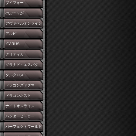
ブイフォー
のぶニャが
アヴァベルオンライン
アルピ
ICARUS
クリティカ
グラナド・エスパダ
タルタロス
ドラゴンズドグマ
ドラゴンネスト
ナイトオンライン
ハンターヒーロー
パーフェクトワールド