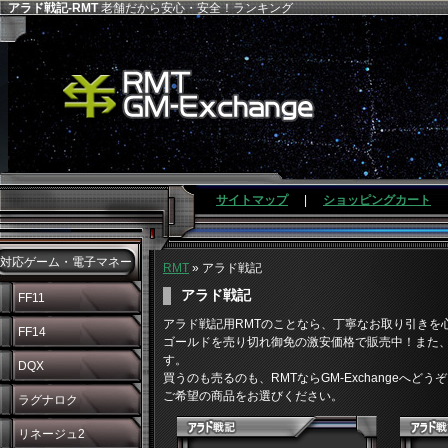
アラド戦記-RMT
老舗だから安心・安全！ランキング
サイトマップ
|
ショッピングカート
対応ゲーム・電子マネー
RMT
» アラド戦記
アラド戦記
FF11
アラド戦記用RMTのことなら、丁寧なお取り引きを心掛け
FF14
ゴールドを売り切れ御免の激安価格で販売中！また、
す。
DQX
買うのも売るのも、RMTならGM-Exchangeへどう
ご希望の商品をお選びください。
ラグナロク
リネージュ2