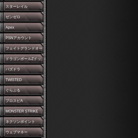
スターレイル
ゼンゼロ
Apex
PSNアカウント
フェイトグランドオー
ダー
ドラゴンボールZドッ
カンバトル
パズドラ
TWISTED
WONDERLAND
ぐらぶる
プロスピA
MONSTER STRIKE
ネクソンポイント
ウェブマネー