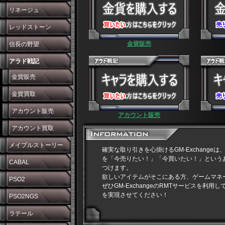
リネージュ
レッドストーン
金貨販売
信長の野望
アラド戦記
金貨販売
金貨買取
アカウント販売
アカウント販売
アカウント買取
メイプルストーリー
確実な取り引きを心掛けるGM-Exchange
を「今売りたい！」「今買いたい！」という
CABAL
つけます。
欲しいアイテムがそこにある方、ゲームマネ
PSO2
ぜひGM-ExchangeのRMTサービスを利
を実現させてください！
PSO2NGS
ラテール