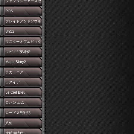
ファンタジーアースゼ
ロ
POS
ブレイドアンドソウル
BnS2
マスターオブエピック
マビノギ英雄伝
MapleStory2
ラカトニア
ラスイデ
Le Ciel Bleu
ロハン エム
ロードス島戦記
八仙
大航海時代