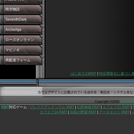
晴空物語
SeventhDark
ArcheAge
ローズオンライン
マビノギ
再配達フォーム
はじめてのRMT
|
特定商取引に基づく
当ウェブサイトに記載されている会社名・製品名・システム名な
Copyright ©2026
GM-Exch
RMT
対応ゲーム :
ブレイドアンドソウル RMT
|
幻想神域 RMT
|
エフエフ11 RMT
|
エフエフ14 RMT
|
信長の野望 RMT
|
アーキエイジ RMT
|