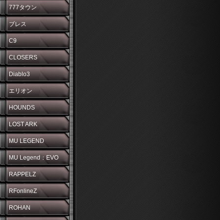
777タウン
ブレス
C9
CLOSERS
Diablo3
エリオン
HOUNDS
LOST ARK
MU LEGEND
MU Legend：EVO
RAPPELZ
RFonlineZ
ROHAN