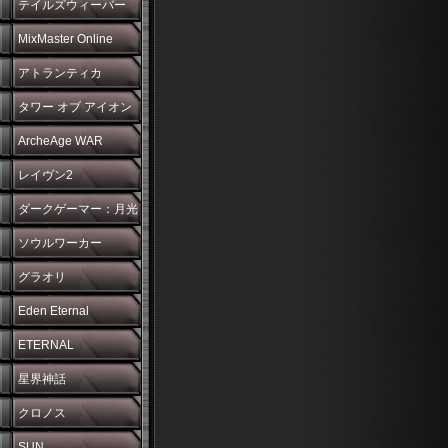
テイルズウィーバー
MixMaster Online
アトランティカ
タワー オブ アイオン
ArcheAge WAR
レイヴン2
ダークゲーマー：月光
彫刻師
ソウルワーカー
グラオリ
Eden Eternal
ETERNAL
星界神話
クロノス
SUN