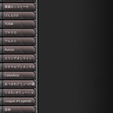
農園ホッコリーナ
げんもの2
TOSM
プチクロ
アルスト
Aurcus
エリシアオンライン
ステラセプトオンライ
ン
CelesArca
あつまれどうぶつの森
リネ2レボリューショ
ン
League of Legends
原神