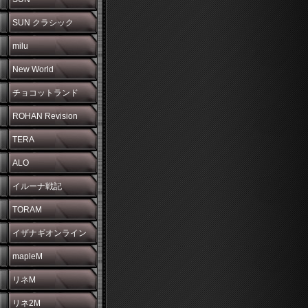
SUN クラシック
milu
New World
チョコットランド
ROHAN Revision
TERA
ALO
イルーナ戦記
TORAM
イザナギオンライン
mapleM
リネM
リネ2M