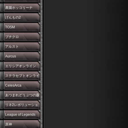
農園ホッコリーナ
げんもの2
TOSM
プチクロ
アルスト
Aurcus
エリシアオンライン
ステラセプトオンライ
ン
CelesArca
あつまれどうぶつの森
リネ2レボリューショ
ン
League of Legends
原神