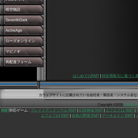
晴空物語
SeventhDark
ArcheAge
ローズオンライン
マビノギ
再配達フォーム
はじめてのRMT
|
特定商取引に基づく
当ウェブサイトに記載されている会社名・製品名・システム名な
Copyright ©2026
GM-Exch
RMT
対応ゲーム :
ブレイドアンドソウル RMT
|
幻想神域 RMT
|
エフエフ11 RMT
|
エフエフ14 RMT
|
信長の野望 RMT
|
アーキエイジ RMT
|