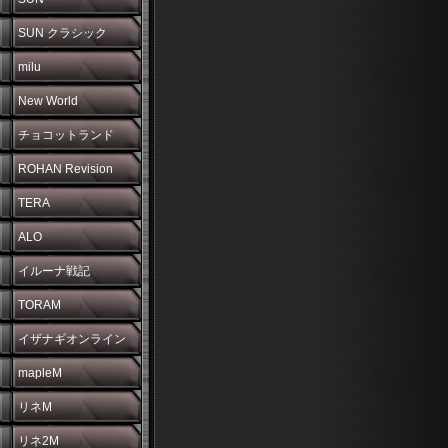
SUN クラシック
milu
New World
チョコットランド
ROHAN Revision
TERA
ALO
イルーナ戦記
TORAM
イザナギオンライン
mapleM
リネM
リネ2M