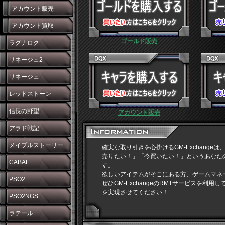
アカウント販売
アカウント買取
ゴールド販売
ラグナロク
リネージュ2
リネージュ
レッドストーン
信長の野望
アカウント販売
アラド戦記
メイプルストーリー
確実な取り引きを心掛けるGM-Exchange
売りたい！」「今買いたい！」というあなた
CABAL
す。
欲しいアイテムがそこにある方、ゲームマネ
PSO2
ぜひGM-ExchangeのRMTサービスを利
を実現させてください！
PSO2NGS
ラテール