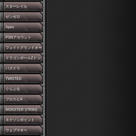
スターレイル
ゼンゼロ
Apex
PSNアカウント
フェイトグランドオー
ダー
ドラゴンボールZドッ
カンバトル
パズドラ
TWISTED
WONDERLAND
ぐらぶる
プロスピA
MONSTER STRIKE
ネクソンポイント
ウェブマネー