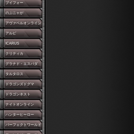
ブイフォー
のぶニャが
アヴァベルオンライン
アルピ
ICARUS
クリティカ
グラナド・エスパダ
タルタロス
ドラゴンズドグマ
ドラゴンネスト
ナイトオンライン
ハンターヒーロー
パーフェクトワールド