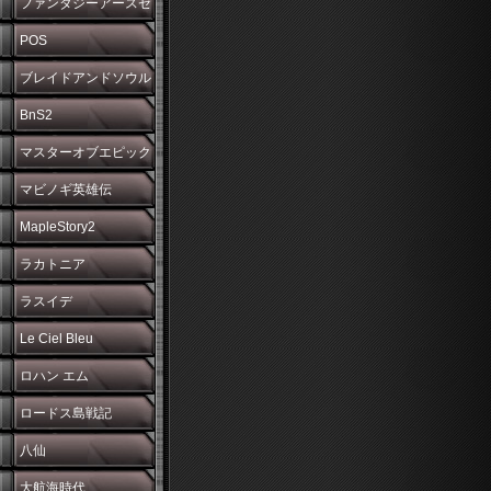
ファンタジーアースゼ
ロ
POS
ブレイドアンドソウル
BnS2
マスターオブエピック
マビノギ英雄伝
MapleStory2
ラカトニア
ラスイデ
Le Ciel Bleu
ロハン エム
ロードス島戦記
八仙
大航海時代