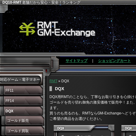
DQ10-RMT
老舗だから安心・安全！ランキング
サイトマップ
|
ショッピングカート
対応ゲーム・電子マネー
RMT
» DQX
DQX
FF11
DQX用RMTのことなら、丁寧なお取り引きを心掛けるGM
FF14
ゴールドを売り切れ御免の激安価格で販売中！また
ます。
DQX
買うのも売るのも、RMTならGM-Exchangeへどう
ご希望の商品をお選びください。
ゴールド販売
ゴールド買取