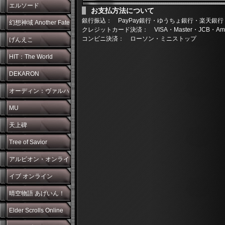
エルソード
お支払方法について
銀行振込： PayPay銀行・ゆうちょ銀行・楽天銀行
幻想神域 Another Fate
クレジットカード決済： VISA・Master・JCB・Americ
コンビニ決済： ローソン・ミニストップ
げんえこ
HIT：The World
DEKARON
オーディン：ヴァルハ
ラ・ライジング
MU
天上碑
Tree of Savior
アルビオン・オンライ
ン
イブ オンライン
晴空物語 あげいん！
Elder Scrolls Online