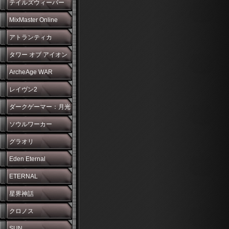
テイルズウィーバー
MixMaster Online
アトランティカ
タワー オブ アイオン
ArcheAge WAR
レイヴン2
ダークゲーマー：月光
彫刻師
ソウルワーカー
グラオリ
Eden Eternal
ETERNAL
星界神話
クロノス
SUN