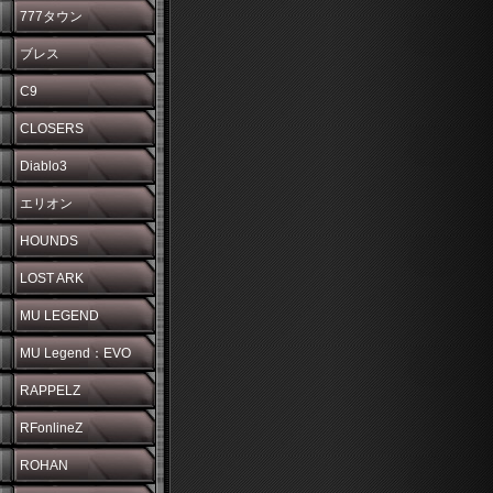
777タウン
ブレス
C9
CLOSERS
Diablo3
エリオン
HOUNDS
LOST ARK
MU LEGEND
MU Legend：EVO
RAPPELZ
RFonlineZ
ROHAN