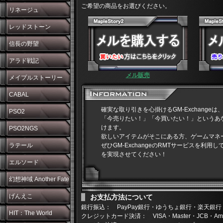
ご希望の商品をお選びください。
リネージュ
レッドストーン
信長の野望
アラド戦記
メル販売
メイプルストーリー
CABAL
確実な取り引きを心掛けるGM-Exchangeは、M
PSO2
「今売りたい！」「今買いたい！」というあ
けます。
PSO2NGS
欲しいアイテムがそこにある方、ゲームマネ
ラテール
ぜひGM-ExchangeのRMTサービスを利
を実現させてください！
エルソード
幻想神域 Another Fate
げんえこ
お支払方法について
銀行振込： PayPay銀行・ゆうちょ銀行・楽天銀行
HIT：The World
クレジットカード決済： VISA・Master・JCB・Americ