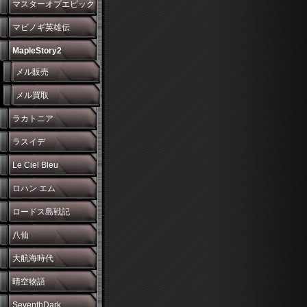
マスターオブエピック
マビノギ英雄伝
MapleStory2
メル販売
メル買取
ラカトニア
ラスイデ
Le Ciel Bleu
ロハン エム
ロードス島戦記
八仙
大航海時代
晴空物語
SeventhDark