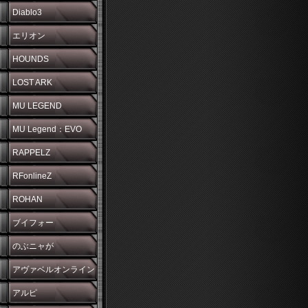
Diablo3
エリオン
HOUNDS
LOST ARK
MU LEGEND
MU Legend：EVO
RAPPELZ
RFonlineZ
ROHAN
ブイフォー
のぶニャが
アヴァベルオンライン
アルピ