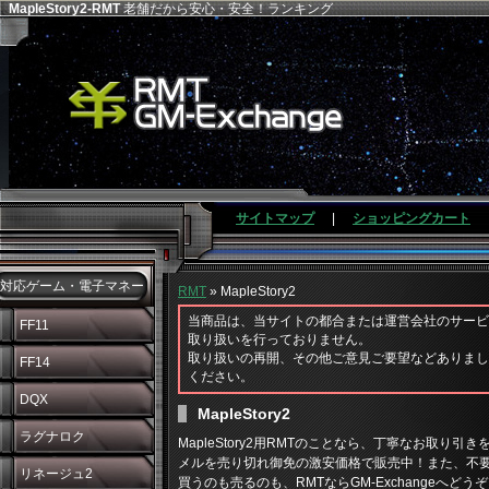
MapleStory2-RMT
老舗だから安心・安全！ランキング
サイトマップ
|
ショッピングカート
対応ゲーム・電子マネー
RMT
» MapleStory2
当商品は、当サイトの都合または運営会社のサービ
FF11
取り扱いを行っておりません。
取り扱いの再開、その他ご意見ご要望などありまし
FF14
ください。
DQX
MapleStory2
ラグナロク
MapleStory2用RMTのことなら、丁寧なお取り引きを
メルを売り切れ御免の激安価格で販売中！また、不
リネージュ2
買うのも売るのも、RMTならGM-Exchangeへどう