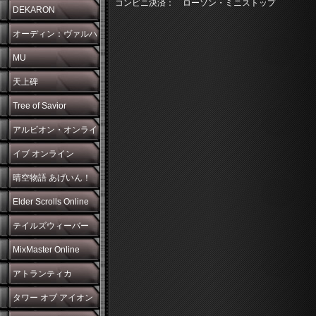
コンビニ決済： ローソン・ミニストップ
DEKARON
オーディン：ヴァルハ
ラ・ライジング
MU
天上碑
Tree of Savior
アルビオン・オンライ
ン
イブ オンライン
晴空物語 あげいん！
Elder Scrolls Online
テイルズウィーバー
MixMaster Online
アトランティカ
タワー オブ アイオン