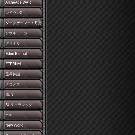
ArcheAge WAR
レイヴン2
ダークゲーマー：月光
彫刻師
ソウルワーカー
グラオリ
Eden Eternal
ETERNAL
星界神話
クロノス
SUN
SUN クラシック
milu
New World