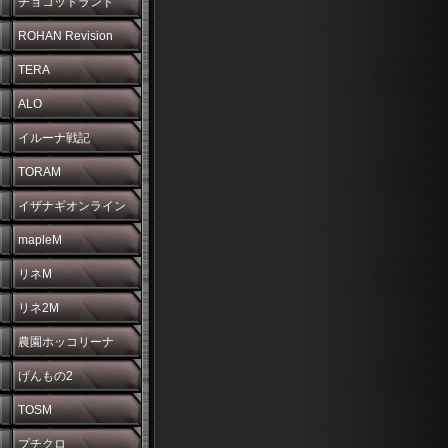
チョコットランド
ROHAN Revision
TERA
ALO
イルーナ戦記
TORAM
イザナギオンライン
mapleM
リネM
リネ2M
農園ホッコリーナ
げんもの2
TOSM
プチクロ