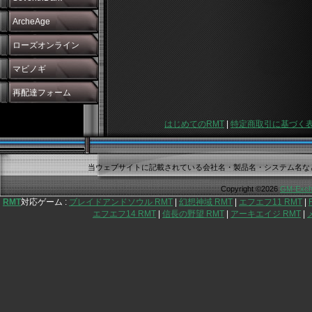
ArcheAge
ローズオンライン
マビノギ
再配達フォーム
はじめてのRMT
|
特定商取引に基づく
当ウェブサイトに記載されている会社名・製品名・システム名な
Copyright ©2026
GM-Exch
RMT
対応ゲーム :
ブレイドアンドソウル RMT
|
幻想神域 RMT
|
エフエフ11 RMT
|
エフエフ14 RMT
|
信長の野望 RMT
|
アーキエイジ RMT
|