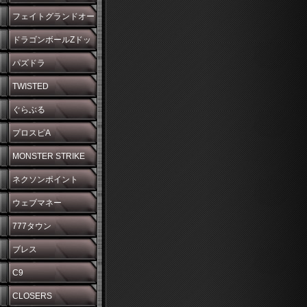
フェイトグランドオー
ダー
ドラゴンボールZドッ
カンバトル
パズドラ
TWISTED
WONDERLAND
ぐらぶる
プロスピA
MONSTER STRIKE
ネクソンポイント
ウェブマネー
777タウン
ブレス
C9
CLOSERS