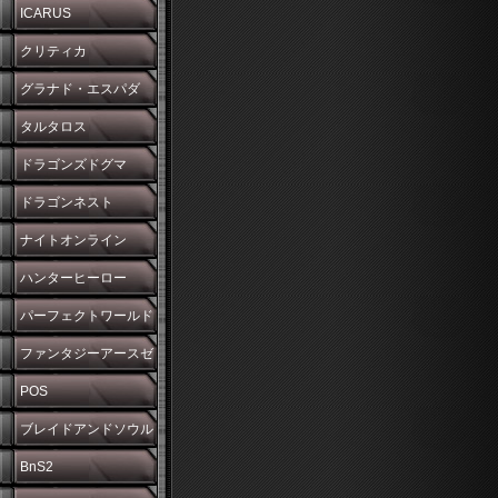
ICARUS
クリティカ
グラナド・エスパダ
タルタロス
ドラゴンズドグマ
ドラゴンネスト
ナイトオンライン
ハンターヒーロー
パーフェクトワールド
ファンタジーアースゼ
ロ
POS
ブレイドアンドソウル
BnS2