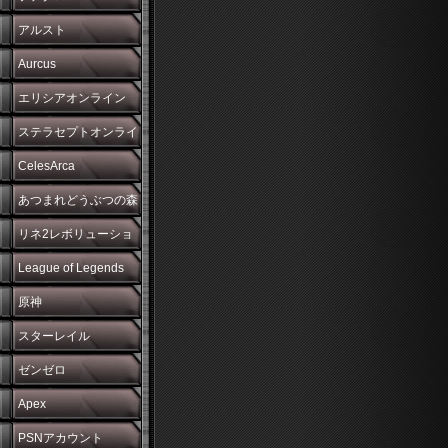
アルスト
Aurcus
エリシアオンライン
ステラセプトオンライ
ン
CelesArca
あつまれどうぶつの森
リネ2レボリューショ
ン
League of Legends
原神
スターレイル
ゼンゼロ
Apex
PSNアカウント