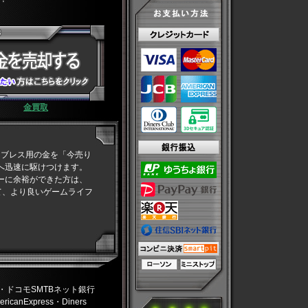
金買取
は、ブレス用の金を「今売り
へ迅速に駆けつけます。
ーに余裕ができた方は、
用して、より良いゲームライフ
・ドコモSMTBネット銀行
anExpress・Diners