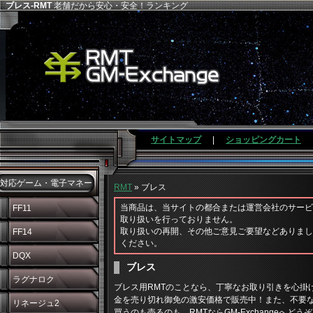
ブレス-RMT
老舗だから安心・安全！ランキング
サイトマップ
|
ショッピングカート
対応ゲーム・電子マネー
RMT
» ブレス
当商品は、当サイトの都合または運営会社のサービ
FF11
取り扱いを行っておりません。
取り扱いの再開、その他ご意見ご要望などありまし
FF14
ください。
DQX
ブレス
ラグナロク
ブレス用RMTのことなら、丁寧なお取り引きを心掛けるG
金を売り切れ御免の激安価格で販売中！また、不要
リネージュ2
買うのも売るのも、RMTならGM-Exchangeへどう