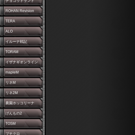
チョコットランド
ROHAN Revision
TERA
ALO
イルーナ戦記
TORAM
イザナギオンライン
mapleM
リネM
リネ2M
農園ホッコリーナ
げんもの2
TOSM
プチクロ