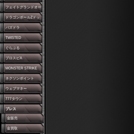
フェイトグランドオー
ダー
ドラゴンボールZドッ
カンバトル
パズドラ
TWISTED
WONDERLAND
ぐらぶる
プロスピA
MONSTER STRIKE
ネクソンポイント
ウェブマネー
777タウン
ブレス
金販売
金買取