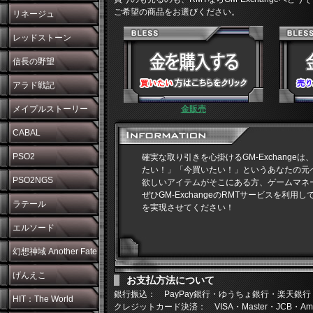
ご希望の商品をお選びください。
リネージュ
レッドストーン
信長の野望
アラド戦記
メイプルストーリー
金販売
CABAL
PSO2
確実な取り引きを心掛けるGM-Exchange
たい！」「今買いたい！」というあなたの元
PSO2NGS
欲しいアイテムがそこにある方、ゲームマネ
ぜひGM-ExchangeのRMTサービスを利
ラテール
を実現させてください！
エルソード
幻想神域 Another Fate
げんえこ
お支払方法について
銀行振込： PayPay銀行・ゆうちょ銀行・楽天銀行
HIT：The World
クレジットカード決済： VISA・Master・JCB・Americ