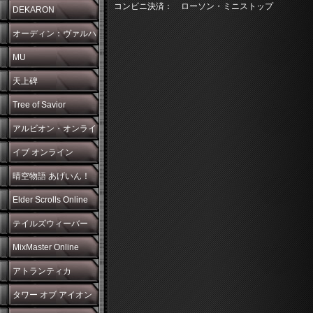
コンビニ決済： ローソン・ミニストップ
DEKARON
オーディン：ヴァルハ
ラ・ライジング
MU
天上碑
Tree of Savior
アルビオン・オンライ
ン
イブ オンライン
晴空物語 あげいん！
Elder Scrolls Online
テイルズウィーバー
MixMaster Online
アトランティカ
タワー オブ アイオン