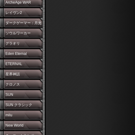
ArcheAge WAR
レイヴン2
ダークゲーマー：月光
彫刻師
ソウルワーカー
グラオリ
Eden Eternal
ETERNAL
星界神話
クロノス
SUN
SUN クラシック
milu
New World