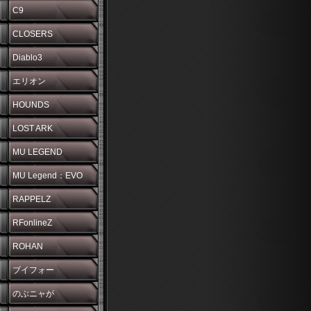
C9
CLOSERS
Diablo3
エリオン
HOUNDS
LOST ARK
MU LEGEND
MU Legend：EVO
RAPPELZ
RFonlineZ
ROHAN
ブイフォー
のぶニャが