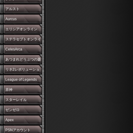
アルスト
Aurcus
エリシアオンライン
ステラセプトオンライ
ン
CelesArca
あつまれどうぶつの森
リネ2レボリューショ
ン
League of Legends
原神
スターレイル
ゼンゼロ
Apex
PSNアカウント