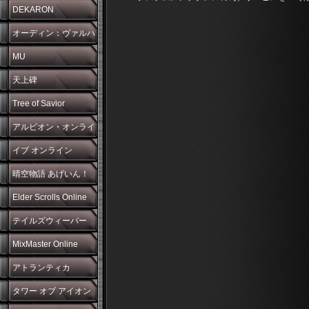
DEKARON
オーディン：ヴァルハ
ラ・ライジング
MU
天上碑
Tree of Savior
アルビオン・オンライ
ン
イブ オンライン
晴空物語 あげいん！
Elder Scrolls Online
テイルズウィーバー
MixMaster Online
アトランティカ
タワー オブ アイオン