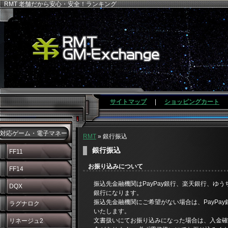
RMT 老舗だから安心・安全！ランキング
サイトマップ
|
ショッピングカート
対応ゲーム・電子マネー
RMT
» 銀行振込
銀行振込
FF11
お振り込みについて
FF14
振込先金融機関はPayPay銀行、楽天銀行、ゆう
DQX
銀行になります。
振込先金融機関にご希望がない場合は、PayPa
ラグナロク
いたします。
文書扱いにてお振り込みになった場合は、入金確
リネージュ2