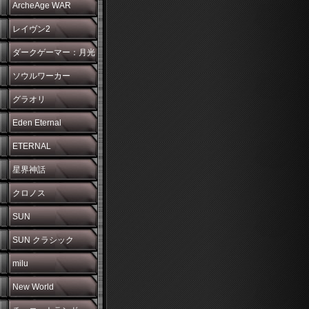
ArcheAge WAR
レイヴン2
ダークゲーマー：月光
彫刻師
ソウルワーカー
グラオリ
Eden Eternal
ETERNAL
星界神話
クロノス
SUN
SUN クラシック
milu
New World