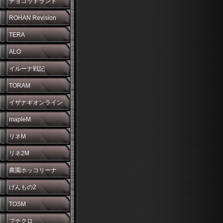
チョコットランド
ROHAN Revision
TERA
ALO
イルーナ戦記
TORAM
イザナギオンライン
mapleM
リネM
リネ2M
農園ホッコリーナ
げんもの2
TOSM
プチクロ