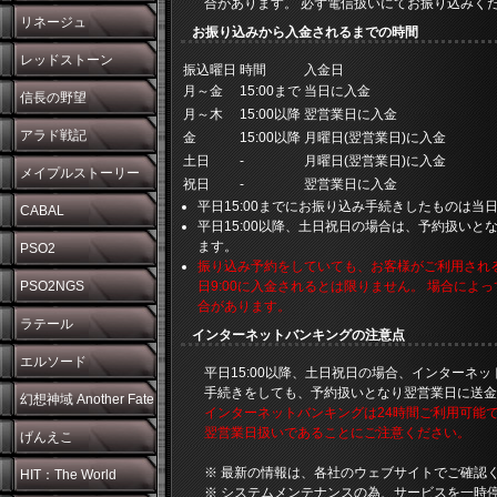
合があります。 必ず電信扱いにてお振り込みく
リネージュ
お振り込みから入金されるまでの時間
レッドストーン
振込曜日
時間
入金日
月～金
15:00まで
当日に入金
信長の野望
月～木
15:00以降
翌営業日に入金
アラド戦記
金
15:00以降
月曜日(翌営業日)に入金
土日
-
月曜日(翌営業日)に入金
メイプルストーリー
祝日
-
翌営業日に入金
平日15:00までにお振り込み手続きしたものは当
CABAL
平日15:00以降、土日祝日の場合は、予約扱いと
ます。
PSO2
振り込み予約をしていても、お客様がご利用され
PSO2NGS
日9:00に入金されるとは限りません。 場合によ
合があります。
ラテール
インターネットバンキングの注意点
エルソード
平日15:00以降、土日祝日の場合、インターネ
手続きをしても、予約扱いとなり翌営業日に送金
幻想神域 Another Fate
インターネットバンキングは24時間ご利用可能
翌営業日扱いであることにご注意ください。
げんえこ
※ 最新の情報は、各社のウェブサイトでご確認
HIT：The World
※ システムメンテナンスの為、サービスを一時