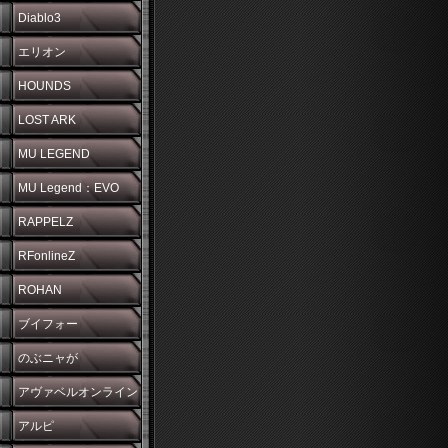
Diablo3
エリオン
HOUNDS
LOST ARK
MU LEGEND
MU Legend：EVO
RAPPELZ
RFonlineZ
ROHAN
ブイフォー
のぶニャが
アヴァベルオンライン
アルピ