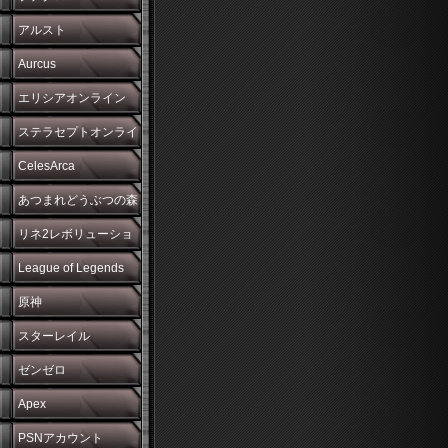
アルスト
Aurcus
エリシアオンライン
ステラセプトオンライ
ン
CelesArca
あつまれどうぶつの森
リネ2レボリューショ
ン
League of Legends
原神
スターレイル
ゼンゼロ
Apex
PSNアカウント