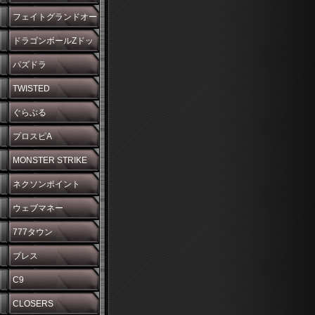
フェイトグランドオー
ダー
ドラゴンボールZドッ
カンバトル
パズドラ
TWISTED
WONDERLAND
ぐらぶる
プロスピA
MONSTER STRIKE
ネクソンポイント
ウェブマネー
777タウン
ブレス
C9
CLOSERS