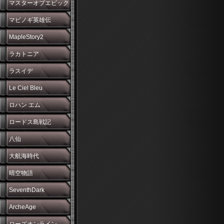
マスターオブエピック
マビノギ英雄伝
MapleStory2
ラカトニア
ラスイデ
Le Ciel Bleu
ロハン エム
ロードス島戦記
八仙
大航海時代
晴空物語
SeventhDark
ArcheAge