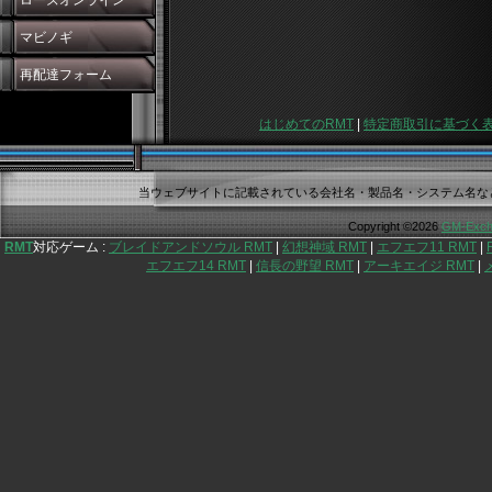
ローズオンライン
マビノギ
再配達フォーム
はじめてのRMT
|
特定商取引に基づく
当ウェブサイトに記載されている会社名・製品名・システム名な
Copyright ©2026
GM-Exch
RMT
対応ゲーム :
ブレイドアンドソウル RMT
|
幻想神域 RMT
|
エフエフ11 RMT
|
エフエフ14 RMT
|
信長の野望 RMT
|
アーキエイジ RMT
|