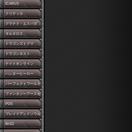
ICARUS
クリティカ
グラナド・エスパダ
タルタロス
ドラゴンズドグマ
ドラゴンネスト
ナイトオンライン
ハンターヒーロー
パーフェクトワールド
ファンタジーアースゼ
ロ
POS
ブレイドアンドソウル
BnS2