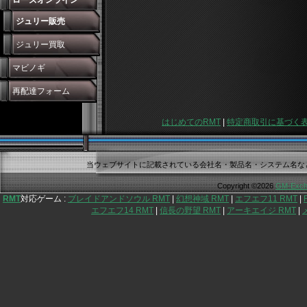
ローズオンライン
ジュリー販売
ジュリー買取
マビノギ
再配達フォーム
はじめてのRMT
|
特定商取引に基づく
当ウェブサイトに記載されている会社名・製品名・システム名な
Copyright ©2026
GM-Exch
RMT
対応ゲーム :
ブレイドアンドソウル RMT
|
幻想神域 RMT
|
エフエフ11 RMT
|
エフエフ14 RMT
|
信長の野望 RMT
|
アーキエイジ RMT
|