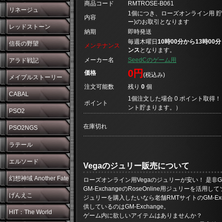
商品コード
RMTROSE-B061
リネージュ
1個につき、ローズオンライン用 貯
内容
ー)のお取引となります
レッドストーン
納期
即時発送
毎週木曜日
10時00分から13時0
信長の野望
メンテナンス
ンス
となります。
メーカー名
SeedCのゲーム用
アラド戦記
0円
価格
(税込み)
メイプルストーリー
注文可能数
残り
0
個
CABAL
1個注文した場合 0 ポイント取得！
ポイント
ント貯まります。）
PSO2
在庫切れ
PSO2NGS
ラテール
エルソード
Vegaのジュリー販売について
幻想神域 Another Fate
ローズオンライン用Vegaのジュリーが安い！ 是非GM
GM-ExchangeのRoseOnline用ジュリー
げんえこ
ジュリーを購入したいなら老舗RMTサイトのGM-E
供しているのはGM-Exchange。
HIT：The World
ゲーム内に欲しいアイテムはありませんか？