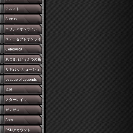
アルスト
Aurcus
エリシアオンライン
ステラセプトオンライ
ン
CelesArca
あつまれどうぶつの森
リネ2レボリューショ
ン
League of Legends
原神
スターレイル
ゼンゼロ
Apex
PSNアカウント