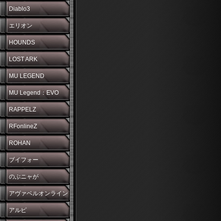
Diablo3
エリオン
HOUNDS
LOST ARK
MU LEGEND
MU Legend：EVO
RAPPELZ
RFonlineZ
ROHAN
ブイフォー
のぶニャが
アヴァベルオンライン
アルピ