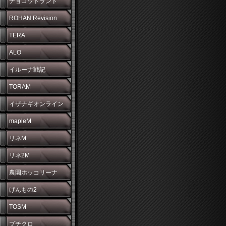
チョコットランド
ROHAN Revision
TERA
ALO
イルーナ戦記
TORAM
イザナギオンライン
mapleM
リネM
リネ2M
農園ホッコリーナ
げんもの2
TOSM
プチクロ