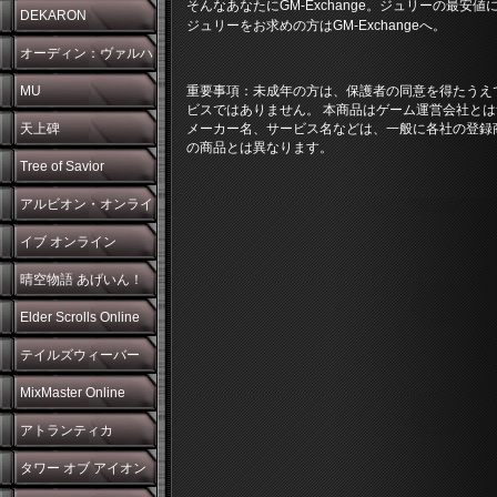
そんなあなたにGM-Exchange。ジュリーの最安
DEKARON
ジュリーをお求めの方はGM-Exchangeへ。
オーディン：ヴァルハ
ラ・ライジング
MU
重要事項：未成年の方は、保護者の同意を得たうえ
ビスではありません。 本商品はゲーム運営会社とは
天上碑
メーカー名、サービス名などは、一般に各社の登録
の商品とは異なります。
Tree of Savior
アルビオン・オンライ
ン
イブ オンライン
晴空物語 あげいん！
Elder Scrolls Online
テイルズウィーバー
MixMaster Online
アトランティカ
タワー オブ アイオン