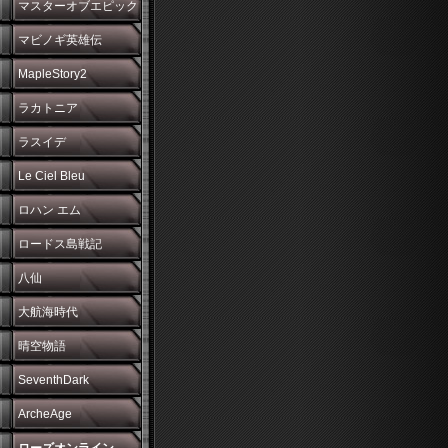
マスターオブエピック
マビノギ英雄伝
MapleStory2
ラカトニア
ラスイデ
Le Ciel Bleu
ロハン エム
ロードス島戦記
八仙
大航海時代
晴空物語
SeventhDark
ArcheAge