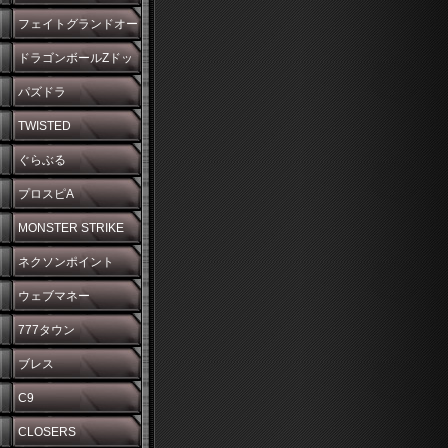
フェイトグランドオー
ダー
ドラゴンボールZドッ
カンバトル
パズドラ
TWISTED
WONDERLAND
ぐらぶる
プロスピA
MONSTER STRIKE
ネクソンポイント
ウェブマネー
777タウン
ブレス
C9
CLOSERS