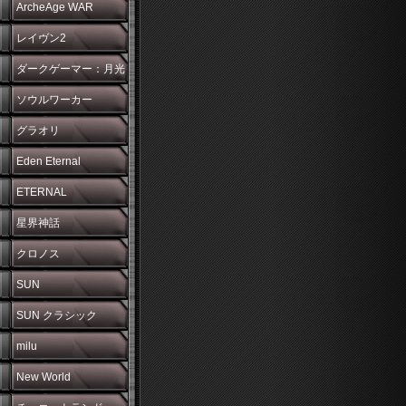
ArcheAge WAR
レイヴン2
ダークゲーマー：月光
彫刻師
ソウルワーカー
グラオリ
Eden Eternal
ETERNAL
星界神話
クロノス
SUN
SUN クラシック
milu
New World