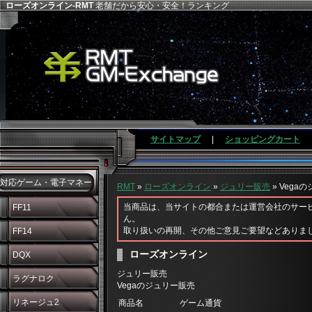
ローズオンライン-RMT
老舗だから安心・安全！ランキング
サイトマップ
|
ショッピングカート
対応ゲーム・電子マネー
RMT
»
ローズオンライン
»
ジュリー販売
» Vega
当商品は、当サイトの都合または運営会社のサー
FF11
ん。
取り扱いの再開、その他ご意見ご要望などありま
FF14
ローズオンライン
DQX
ジュリー販売
ラグナロク
Vegaのジュリー販売
リネージュ2
商品名
ゲーム通貨