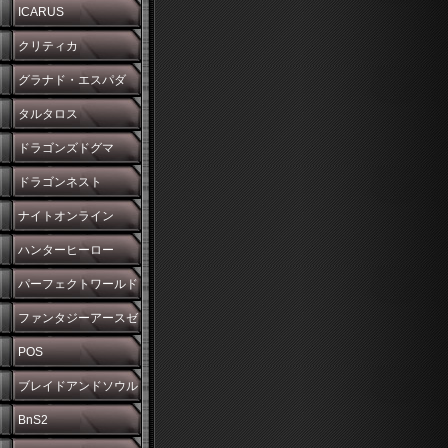
ICARUS
クリティカ
グラナド・エスパダ
タルタロス
ドラゴンズドグマ
ドラゴンネスト
ナイトオンライン
ハンターヒーロー
パーフェクトワールド
ファンタジーアースゼ
ロ
POS
ブレイドアンドソウル
BnS2