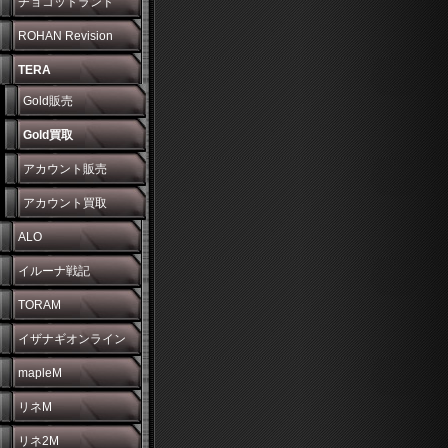
チョコットランド
ROHAN Revision
TERA
Gold販売
Gold買取
アカウント販売
アカウント買取
ALO
イルーナ戦記
TORAM
イザナギオンライン
mapleM
リネM
リネ2M