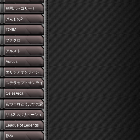
農園ホッコリーナ
げんもの2
TOSM
プチクロ
アルスト
Aurcus
エリシアオンライン
ステラセプトオンライ
ン
CelesArca
あつまれどうぶつの森
リネ2レボリューショ
ン
League of Legends
原神