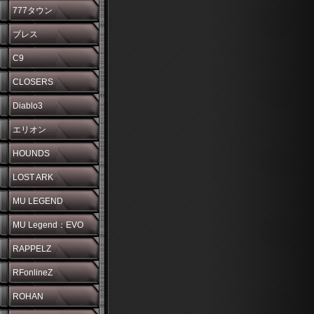
777タウン
ブレス
C9
CLOSERS
Diablo3
エリオン
HOUNDS
LOST ARK
MU LEGEND
MU Legend：EVO
RAPPELZ
RFonlineZ
ROHAN