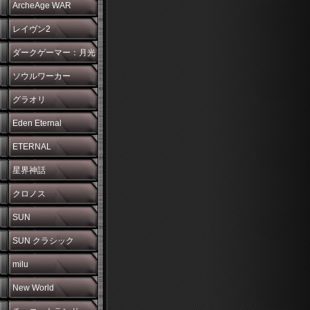
ArcheAge WAR
レイヴン2
ダークゲーマー：月光
彫刻師
ソウルワーカー
グラオリ
Eden Eternal
ETERNAL
星界神話
クロノス
SUN
SUN クラシック
milu
New World