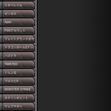
スターレイル
ゼンゼロ
Apex
PSNアカウント
フェイトグランドオー
ダー
ドラゴンボールZドッ
カンバトル
パズドラ
TWISTED
WONDERLAND
ぐらぶる
プロスピA
MONSTER STRIKE
ネクソンポイント
ウェブマネー