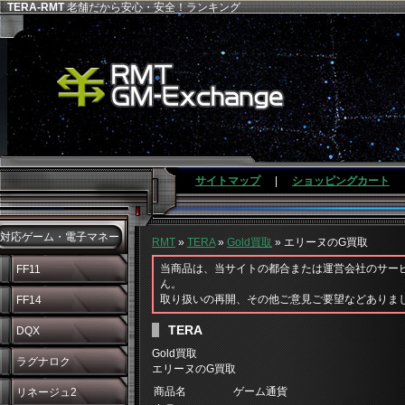
TERA-RMT
老舗だから安心・安全！ランキング
サイトマップ
|
ショッピングカート
対応ゲーム・電子マネー
RMT
»
TERA
»
Gold買取
» エリーヌのG買取
当商品は、当サイトの都合または運営会社のサー
FF11
ん。
取り扱いの再開、その他ご意見ご要望などありま
FF14
TERA
DQX
Gold買取
ラグナロク
エリーヌのG買取
商品名
ゲーム通貨
リネージュ2