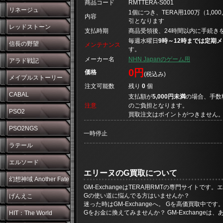
商品コード
RMTTERA-S001
リネージュ
1個につき、TERA用100万（1,000
内容
引となります
レッドストーン
支払時期
商品受領後、24時間以内に手続き
毎週水曜日
9時～12時までは定期
信長の野望
メンテナンス
す。
メーカー名
NHN Japanのゲーム用
アラド戦記
0円
価格
(税込み)
メイプルストーリー
注文可能数
残り
0
個
CABAL
支払額が
5,000円未満
の場合、手数
注意
のご負担となります。
PSO2
買取注文はポイントがつきません
PSO2NGS
一時停止
ラテール
エルソード
エリーヌのG買取について
幻想神域 Another Fate
GM-ExchangeはTERA用RMTの専門サイトです。
Gの使い道に悩んでる方はいませんか？
げんえこ
迷った時はGM-Exchangeへ。 Gを高価買取中です
Gをお金に換えてみませんか？ GM-Exchange
HIT：The World