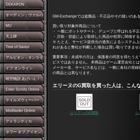
DEKARON
オーディン：ヴァルハ
GM-Exchangeでは盗難品・不正品やその疑いの
ラ・ライジング
MU
買い取り対象外商品について
・ 一般にボットやチート、デュープと呼ばれる不
天上碑
・ 詐欺・窃盗により取得した商品や犯罪に関係する
※ たとえ、サービス提供元の過失によるシステム
Tree of Savior
れがあると弊社が判断した場合は買い取りできませ
重要事項：未成年の方は、保護者の同意を得たうえ
アルビオン・オンライ
ビスではありません。 本商品はゲーム運営会社とは
メーカー名、サービス名などは、一般に各社の登録
ン
イブ オンライン
の商品とは異なります。
晴空物語 あげいん！
エリーヌのG買取を買った人は、こん
Elder Scrolls Online
テイルズウィーバー
MixMaster Online
ユリアンのG買取
シ
アトランティカ
タワー オブ アイオン