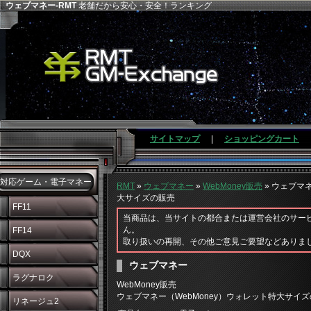
ウェブマネー-RMT
老舗だから安心・安全！ランキング
サイトマップ
|
ショッピングカート
対応ゲーム・電子マネー
RMT
»
ウェブマネー
»
WebMoney販売
» ウェブマ
大サイズの販売
FF11
当商品は、当サイトの都合または運営会社のサー
ん。
FF14
取り扱いの再開、その他ご意見ご要望などありま
DQX
ウェブマネー
ラグナロク
WebMoney販売
ウェブマネー（WebMoney）ウォレット特大サイ
リネージュ2