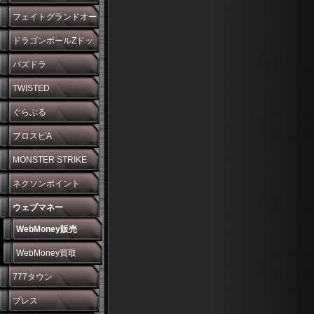
フェイトグランドオー
ダー
ドラゴンボールZドッ
カンバトル
パズドラ
TWISTED
WONDERLAND
ぐらぶる
プロスピA
MONSTER STRIKE
ネクソンポイント
ウェブマネー
WebMoney販売
WebMoney買取
777タウン
ブレス