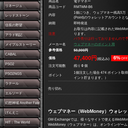
商品名
電子マネー
リネージュ
商品コード
RMTWM-B6
1個につき、ウェブマネー残高5万（5
内容
レッドストーン
(Point)のウォレットアカウントと
納期
即時発送
信長の野望
お取引は内容に記載されたWebMo
注意
ります。
アラド戦記
バラ売りは行っておりませんので
メーカー名
ウェブマネーのポイント用
メイプルストーリー
参考価格
50,000円
CABAL
47,400円
6%
価格
OFF
(税込み)
PSO2
注文可能数
残り
0
個
1個注文した場合 474 ポイント取得
PSO2NGS
ポイント
イント貯まります。）
ラテール
売り切れ
エルソード
幻想神域 Another Fate
ウェブマネー（WebMoney）ウォレ
げんえこ
GM-Exchangeでは、様々なサイトで使えるWeb
HIT：The World
WebMoney（ウェブマネー）は、オンラインゲ