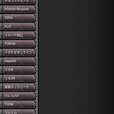
チョコットランド
ROHAN Revision
TERA
ALO
イルーナ戦記
TORAM
イザナギオンライン
mapleM
リネM
リネ2M
農園ホッコリーナ
げんもの2
TOSM
プチクロ