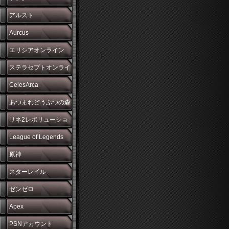
アルスト
Aurcus
エリシアオンライン
ステラセプトオンライ
ン
CelesArca
あつまれどうぶつの森
リネ2レボリューショ
ン
League of Legends
原神
スターレイル
ゼンゼロ
Apex
PSNアカウント