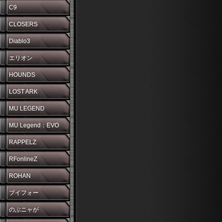
C9
CLOSERS
Diablo3
エリオン
HOUNDS
LOST ARK
MU LEGEND
MU Legend：EVO
RAPPELZ
RFonlineZ
ROHAN
ブイフォー
のぶニャが