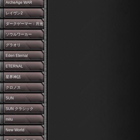
ArcheAge WAR
レイヴン2
ダークゲーマー：月光
彫刻師
ソウルワーカー
グラオリ
Eden Eternal
ETERNAL
星界神話
クロノス
SUN
SUN クラシック
milu
New World