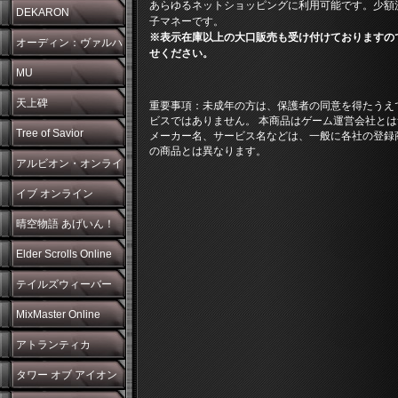
あらゆるネットショッピングに利用可能です。少額
DEKARON
子マネーです。
※表示在庫以上の大口販売も受け付けておりますの
オーディン：ヴァルハ
せください。
ラ・ライジング
MU
天上碑
重要事項：未成年の方は、保護者の同意を得たうえ
ビスではありません。 本商品はゲーム運営会社とは
Tree of Savior
メーカー名、サービス名などは、一般に各社の登録
の商品とは異なります。
アルビオン・オンライ
ン
イブ オンライン
晴空物語 あげいん！
Elder Scrolls Online
テイルズウィーバー
MixMaster Online
アトランティカ
タワー オブ アイオン