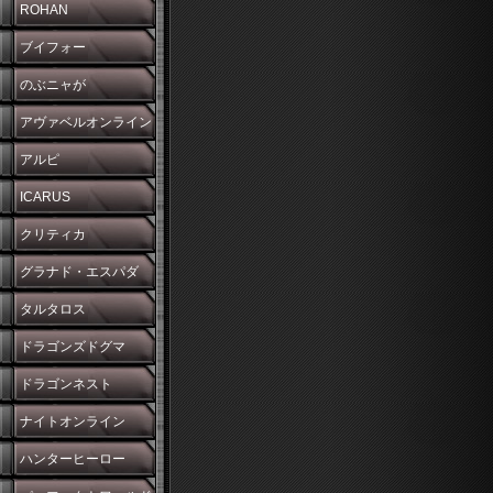
ROHAN
ブイフォー
のぶニャが
アヴァベルオンライン
アルピ
ICARUS
クリティカ
グラナド・エスパダ
タルタロス
ドラゴンズドグマ
ドラゴンネスト
ナイトオンライン
ハンターヒーロー