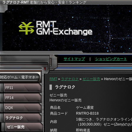
ラグナロク-RMT
老舗だから安心・安全！ランキング
サイトマップ
|
ショッピングカート
対応ゲーム・電子マネー
RMT
»
ラグナロク
»
ゼニー販売
» Hervorのゼニー
ラグナロク
FF11
ゼニー販売
FF14
Hervorのゼニー販売
商品名
ゲーム通貨
DQX
商品コード
RMTRO-B318
ラグナロク
1個につき、ラグナロクオンライン
内容
（100,000,000）ゼニー(Zeny
ゼニー販売
納期
即時発送