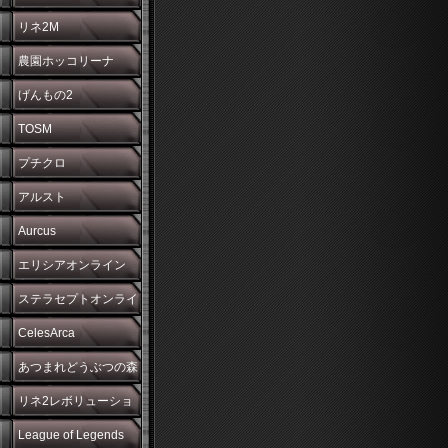
リネ2M
農園ホッコリーナ
げんもの2
TOSM
プチクロ
アルスト
Aurcus
エリシアオンライン
ステラセプトオンライ
ン
CelesArca
あつまれどうぶつの森
リネ2レボリューショ
ン
League of Legends