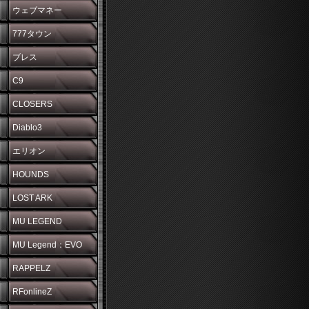
ウェブマネー
777タウン
ブレス
C9
CLOSERS
Diablo3
エリオン
HOUNDS
LOST ARK
MU LEGEND
MU Legend：EVO
RAPPELZ
RFonlineZ