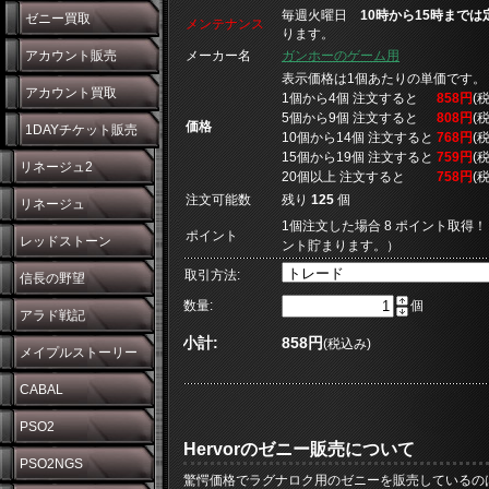
毎週火曜日
10時から15時まで
ゼニー買取
メンテナンス
ります。
アカウント販売
メーカー名
ガンホーのゲーム用
表示価格は1個あたりの単価です。
アカウント買取
1個から4個 注文すると
858円
(
5個から9個 注文すると
808円
(
価格
1DAYチケット販売
10個から14個 注文すると
768円
(
15個から19個 注文すると
759円
(
リネージュ2
20個以上 注文すると
758円
(
注文可能数
残り
125
個
リネージュ
1個注文した場合 8 ポイント取得！
ポイント
レッドストーン
ント貯まります。）
取引方法:
信長の野望
数量:
個
アラド戦記
小計:
858円
(税込み)
メイプルストーリー
CABAL
PSO2
Hervorのゼニー販売について
PSO2NGS
驚愕価格でラグナロク用のゼニーを販売しているのはGM