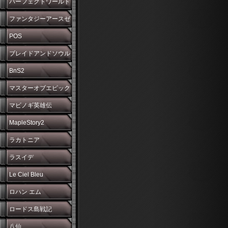
パーフェクトワールド
ファンタジーアースゼ
ロ
POS
ブレイドアンドソウル
BnS2
マスターオブエピック
マビノギ英雄伝
MapleStory2
ラカトニア
ラスイデ
Le Ciel Bleu
ロハン エム
ロードス島戦記
八仙