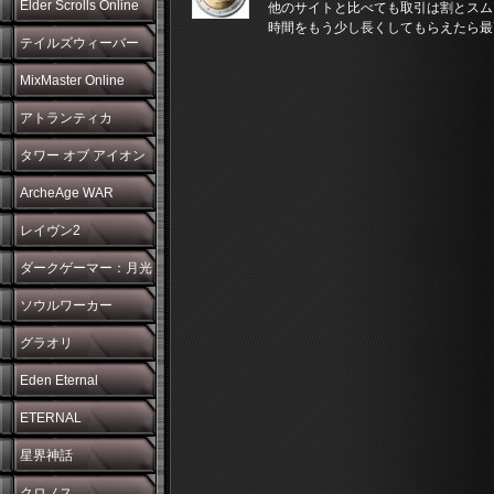
Elder Scrolls Online
他のサイトと比べても取引は割とスム
時間をもう少し長くしてもらえたら最
テイルズウィーバー
MixMaster Online
アトランティカ
タワー オブ アイオン
ArcheAge WAR
レイヴン2
ダークゲーマー：月光
彫刻師
ソウルワーカー
グラオリ
Eden Eternal
ETERNAL
星界神話
クロノス