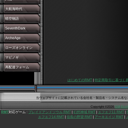
大航海時代
晴空物語
SeventhDark
ArcheAge
ローズオンライン
マビノギ
再配達フォーム
はじめてのRMT
|
特定商取引に基づく
当ウェブサイトに記載されている会社名・製品名・システム名な
Copyright ©2026
GM-Exch
RMT
対応ゲーム :
ブレイドアンドソウル RMT
|
幻想神域 RMT
|
エフエフ11 RMT
|
エフエフ14 RMT
|
信長の野望 RMT
|
アーキエイジ RMT
|