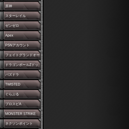
原神
スターレイル
ゼンゼロ
Apex
PSNアカウント
フェイトグランドオー
ダー
ドラゴンボールZドッ
カンバトル
パズドラ
TWISTED
WONDERLAND
ぐらぶる
プロスピA
MONSTER STRIKE
ネクソンポイント