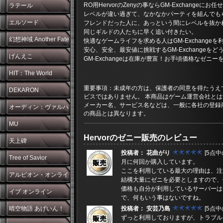
RO用HervorのZenyの事ならGM-Exchangeにお
ラテール
レベルが違い過ぎて、なかなかパーティを組んでも
エルソード
フレンドだった人に、あっという間にレベルを抜か
同じギルドの人たちに早く追い付きたい。
幻想神域 Another Fate
快適なゲームライフを求める人はGM-Exchange
安心、安全、最安値に挑戦するGM-Exchangeを
げんえこ
GM-Exchangeは在庫が豊富！お手頃価格なゼニ
HIT：The World
重要事項：未成年の方は、保護者の同意を得たうえ
DEKARON
ビスではありません。 本商品はゲーム運営会社とは
メーカー名、サービス名などは、一般に各社の登録
オーディン：ヴァルハ
の商品とは異なります。
ラ・ライジング
MU
Hervorのゼニー販売のレビュー
天上碑
投稿者： 花曲がり
[5点中の
Tree of Savior
月に何回か購入しています。
ここを利用している最大の理由は、注
アルビオン・オンライ
結構大量にゼニを必要としますので、
価格も自分が利用しているサーバーは
ン
イブ オンライン
で、何もいう事はないですね。
晴空物語 あげいん！
投稿者： 安芸乃島
[5点中の
ずっと利用しておりますが、トラブル