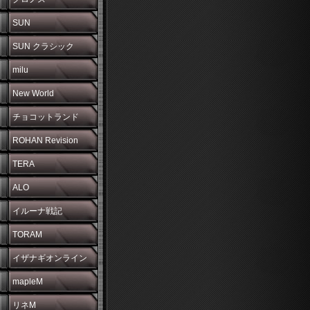
SUN
SUN クラシック
milu
New World
チョコットランド
ROHAN Revision
TERA
ALO
イルーナ戦記
TORAM
イザナギオンライン
mapleM
リネM