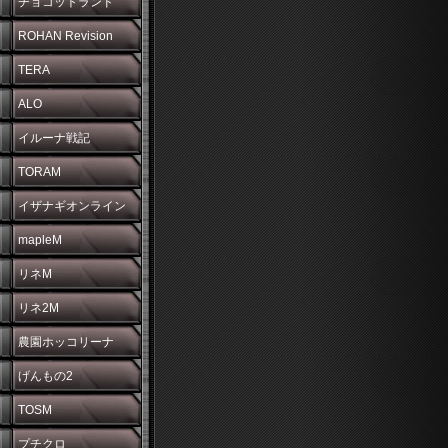
チョコットランド
ROHAN Revision
TERA
ALO
イルーナ戦記
TORAM
イザナギオンライン
mapleM
リネM
リネ2M
農園ホッコリーナ
げんもの2
TOSM
プチクロ