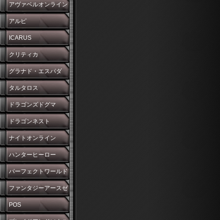
アヴァベルオンライン
アルピ
ICARUS
クリティカ
グラナド・エスパダ
タルタロス
ドラゴンズドグマ
ドラゴンネスト
ナイトオンライン
ハンターヒーロー
パーフェクトワールド
ファンタジーアースゼ
ロ
POS