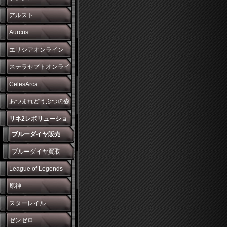
アルスト
Aurcus
エリシアオンライン
ステラセプトオンライ
ン
CelesArca
あつまれどうぶつの森
リネ2レボリューショ
ブルーダイヤ販売
ン
ブルーダイヤ買取
League of Legends
原神
スターレイル
ゼンゼロ