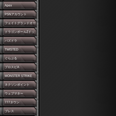
Apex
PSNアカウント
フェイトグランドオー
ダー
ドラゴンボールZドッ
カンバトル
パズドラ
TWISTED
WONDERLAND
ぐらぶる
プロスピA
MONSTER STRIKE
ネクソンポイント
ウェブマネー
777タウン
ブレス