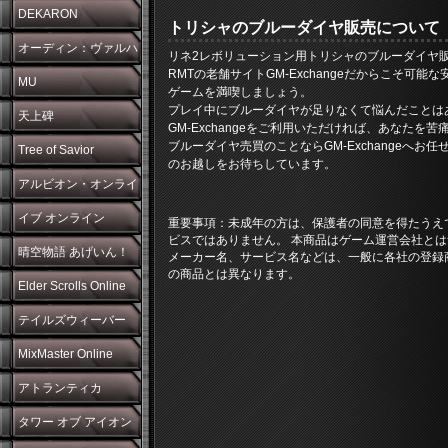
DEKARON
トリシャのブルーダイヤ販売について
オーディン：ヴァルハ
リネ2レボリューション用トリシャのブルーダイヤ販売の
RMTの老舗サイトGM-Exchangeだからこそ可能
ラ・ライジング
MU
ゲームを満喫しましょう。
プレイ中にブルーダイヤが足りなくて悩んだことは
天上碑
GM-Exchangeをご利用いただければ、あなたを
ブルーダイヤ売買のことならGM-Exchangeへ
Tree of Savior
のお越しをお待ちしています。
アルビオン・オンライ
ン
イブ オンライン
重要事項：未成年の方は、保護者の同意を得たうえ
ビスではありません。 本商品はゲーム運営会社とは
晴空物語 あげいん！
メーカー名、サービス名などは、一般に各社の登録
の商品とは異なります。
Elder Scrolls Online
テイルズウィーバー
MixMaster Online
アトランティカ
タワー オブ アイオン