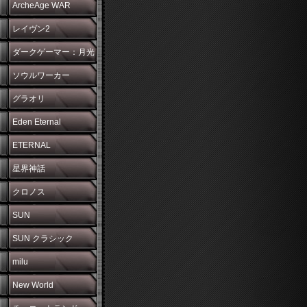
ArcheAge WAR
レイヴン2
ダークゲーマー：月光
彫刻師
ソウルワーカー
グラオリ
Eden Eternal
ETERNAL
星界神話
クロノス
SUN
SUN クラシック
milu
New World