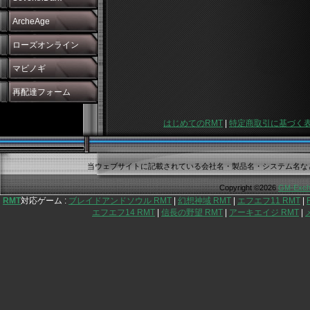
ArcheAge
ローズオンライン
マビノギ
再配達フォーム
はじめてのRMT
|
特定商取引に基づく
当ウェブサイトに記載されている会社名・製品名・システム名な
Copyright ©2026
GM-Exch
RMT
対応ゲーム :
ブレイドアンドソウル RMT
|
幻想神域 RMT
|
エフエフ11 RMT
|
エフエフ14 RMT
|
信長の野望 RMT
|
アーキエイジ RMT
|