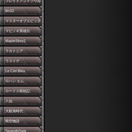
ブレイドアンドソウル
BnS2
マスターオブエピック
マビノギ英雄伝
MapleStory2
ラカトニア
ラスイデ
Le Ciel Bleu
ロハン エム
ロードス島戦記
八仙
大航海時代
晴空物語
SeventhDark