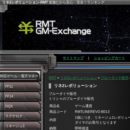
リネ2レボリューション-RMT
老舗だから安心・安全！ランキング
サイトマップ
|
ショッピングカート
対応ゲーム・電子マネー
RMT
»
リネ2レボリューション
»
ブルーダイヤ販売
リネ2レボリューション
FF11
ブルーダイヤ販売
FF14
トリシャのブルーダイヤ販売
商品名
ゲーム通貨
DQX
商品コード
RMTLINEREVO-B013
ラグナロク
1個につき、リネージュ2レボリュー
内容
ダイヤのお取引となります
リネージュ2
納期
即時発送