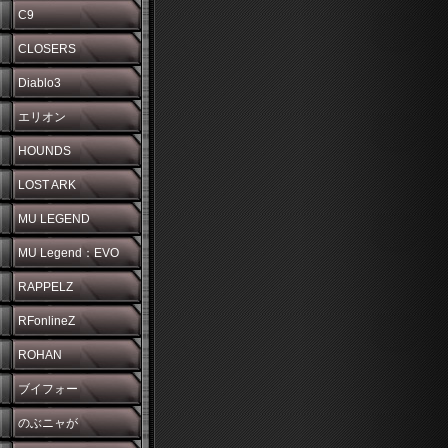
C9
CLOSERS
Diablo3
エリオン
HOUNDS
LOST ARK
MU LEGEND
MU Legend：EVO
RAPPELZ
RFonlineZ
ROHAN
ブイフォー
のぶニャが