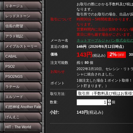
お取引の際にかかる手数料及び税
リネージュ
なります。
取引所でのお取引の場合、出品が
レッドストーン
取引について
時間30分～5時間程度かかります
なります。
信長の野望
営業時間内に出品が反映されない
業日に持ち越す場合がございます
アラド戦記
メーカー名
ネットマーブルジャパン株式会社
メイプルストーリー
直近の価格
145円
（2026年6月12日時点）
143円
2%
価格
3
OFF
(税込み)
CABAL
注文可能数
残り
80
個
PSO2
2022年3月10日、セレシン・リ
お知らせ
シャに統合されました。
PSO2NGS
1個注文した場合 1 ポイント取得！
ポイント
ント貯まります。）
ラテール
取引方法:
エルソード
数量:
個
幻想神域 Another Fate
小計:
143円
(税込み)
げんえこ
HIT：The World