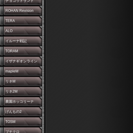
チョコットランド
ROHAN Revision
TERA
ALO
イルーナ戦記
TORAM
イザナギオンライン
mapleM
リネM
リネ2M
農園ホッコリーナ
げんもの2
TOSM
プチクロ