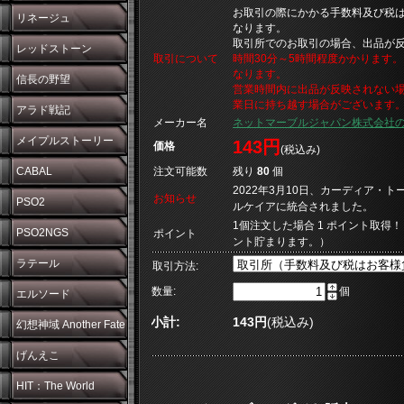
お取引の際にかかる手数料及び税
リネージュ
なります。
取引所でのお取引の場合、出品が
レッドストーン
取引について
時間30分～5時間程度かかります
なります。
信長の野望
営業時間内に出品が反映されない
業日に持ち越す場合がございます
アラド戦記
メーカー名
ネットマーブルジャパン株式会社
メイプルストーリー
143円
価格
(税込み)
CABAL
注文可能数
残り
80
個
2022年3月10日、カーディア・
お知らせ
PSO2
ルケイアに統合されました。
1個注文した場合 1 ポイント取得！
PSO2NGS
ポイント
ント貯まります。）
ラテール
取引方法:
数量:
個
エルソード
小計:
143円
(税込み)
幻想神域 Another Fate
げんえこ
HIT：The World