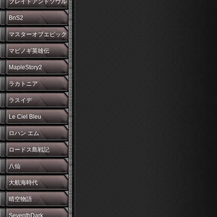
ブレイドアンドソウル
BnS2
マスターオブエピック
マビノギ英雄伝
MapleStory2
ラカトニア
ラスイデ
Le Ciel Bleu
ロハン エム
ロードス島戦記
八仙
大航海時代
晴空物語
SeventhDark