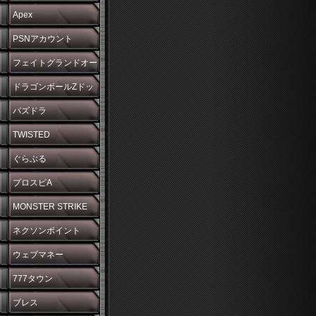
Apex
PSNアカウント
フェイトグランドオー
ダー
ドラゴンボールZドッ
カンバトル
パズドラ
TWISTED
WONDERLAND
ぐらぶる
プロスピA
MONSTER STRIKE
ネクソンポイント
ウェブマネー
777タウン
ブレス