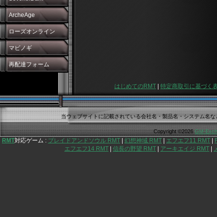
ArcheAge
ローズオンライン
マビノギ
再配達フォーム
はじめてのRMT
|
特定商取引に基づく
当ウェブサイトに記載されている会社名・製品名・システム名な
Copyright ©2026
GM-Exch
RMT
対応ゲーム :
ブレイドアンドソウル RMT
|
幻想神域 RMT
|
エフエフ11 RMT
|
エフエフ14 RMT
|
信長の野望 RMT
|
アーキエイジ RMT
|