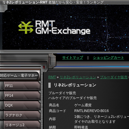
リネ2レボリューション-RMT
老舗だから安心・安全！ランキング
サイトマップ
|
ショッピングカート
対応ゲーム・電子マネー
RMT
»
リネ2レボリューション
»
ブルーダイヤ販売
リネ2レボリューション
FF11
ブルーダイヤ販売
FF14
ハルケイアのブルーダイヤ販売
商品名
ゲーム通貨
DQX
商品コード
RMTLINEREVO-B016
ラグナロク
1個につき、リネージュ2レボリュー
内容
ダイヤのお取引となります
リネージュ2
納期
即時発送