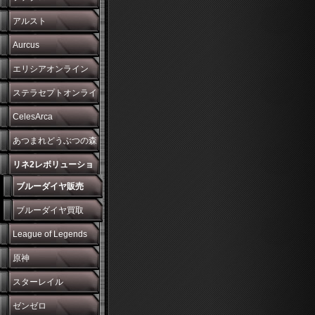
アルスト
Aurcus
エリシアオンライン
ステラセプトオンライ
ン
CelesArca
あつまれどうぶつの森
リネ2レボリューショ
ブルーダイヤ販売
ン
ブルーダイヤ買取
League of Legends
原神
スターレイル
ゼンゼロ