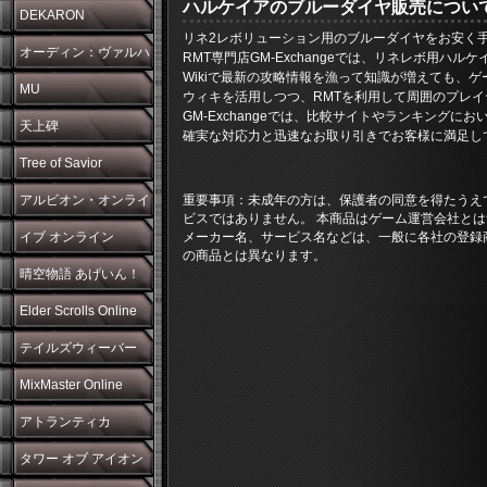
ハルケイアのブルーダイヤ販売につい
DEKARON
リネ2レボリューション用のブルーダイヤをお安く手に入
オーディン：ヴァルハ
RMT専門店GM-Exchangeでは、リネレボ用
Wikiで最新の攻略情報を漁って知識が増えても、
ラ・ライジング
MU
ウィキを活用しつつ、RMTを利用して周囲のプレ
GM-Exchangeでは、比較サイトやランキング
天上碑
確実な対応力と迅速なお取り引きでお客様に満足し
Tree of Savior
アルビオン・オンライ
重要事項：未成年の方は、保護者の同意を得たうえ
ビスではありません。 本商品はゲーム運営会社とは
ン
イブ オンライン
メーカー名、サービス名などは、一般に各社の登録
の商品とは異なります。
晴空物語 あげいん！
Elder Scrolls Online
テイルズウィーバー
MixMaster Online
アトランティカ
タワー オブ アイオン