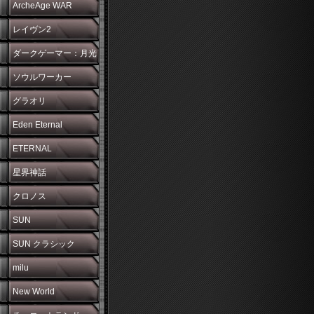
ArcheAge WAR
レイヴン2
ダークゲーマー：月光
彫刻師
ソウルワーカー
グラオリ
Eden Eternal
ETERNAL
星界神話
クロノス
SUN
SUN クラシック
milu
New World