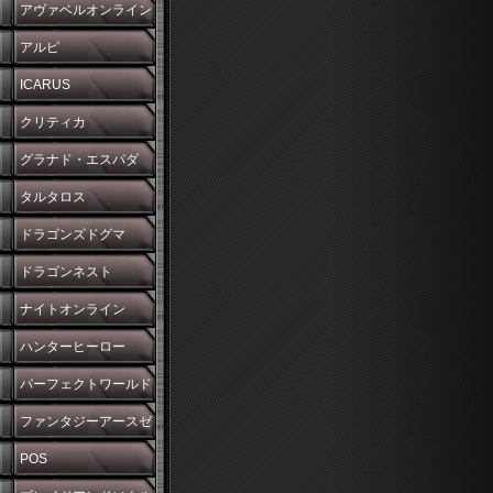
アヴァベルオンライン
アルピ
ICARUS
クリティカ
グラナド・エスパダ
タルタロス
ドラゴンズドグマ
ドラゴンネスト
ナイトオンライン
ハンターヒーロー
パーフェクトワールド
ファンタジーアースゼ
ロ
POS