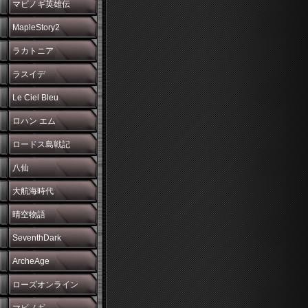
マビノギ英雄伝
MapleStory2
ラカトニア
ラスイデ
Le Ciel Bleu
ロハン エム
ロードス島戦記
八仙
大航海時代
晴空物語
SeventhDark
ArcheAge
ローズオンライン