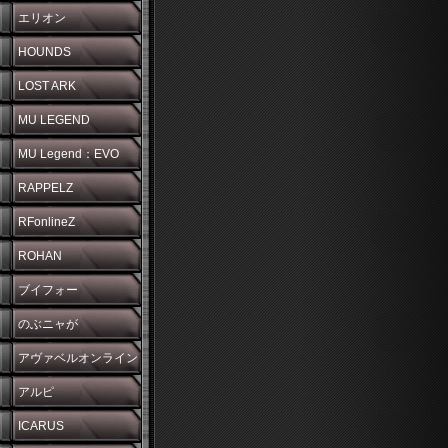
エリオン
HOUNDS
LOST ARK
MU LEGEND
MU Legend：EVO
RAPPELZ
RFonlineZ
ROHAN
ブイフォー
のぶニャが
アヴァベルオンライン
アルピ
ICARUS