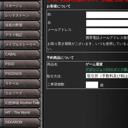
ご予約・お見積りは無料ですので、お気軽にお問い
リネージュ
お客様について
姓:
レッドストーン
名:
信長の野望
メールアドレス:
アラド戦記
携帯電話メールアドレス推
お取り置き期限がございます。いつも使用している
メイプルストーリー
い。
CABAL
予約商品について
PSO2
商品名:
ゲーム通貨
デポロジュー03のダイヤ販
PSO2NGS
取引方法:
ラテール
ご希望個数:
個
エルソード
幻想神域 Another Fate
HIT：The World
DEKARON