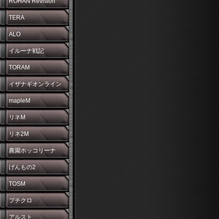
ROHAN Revision
TERA
ALO
イルーナ戦記
TORAM
イザナギオンライン
mapleM
リネM
リネ2M
農園ホッコリーナ
げんもの2
TOSM
プチクロ
アルスト