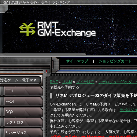
RMT 老舗だから安心・安全！ランキング
サイトマップ
|
ショッピングカート
対応ゲーム・電子マネー
RMT
»
リネM
»
ダイヤ販売
»
デポロジュー03のダイ
ヤ販売を予約する
FF11
リネM デポロジュー03のダイヤ販売を予
FF14
GM-Exchangeでは、 リネMの予約サービスを行っ
ご希望する数量が弊社在庫にある場合は「
デポロジュ
DQX
クしてお手続きください。
弊社在庫にお客様がご希望する数量がない場合は、
ラグナロク
申し込みください。
予約手続きが完了いたしますと、入荷次第、お客様
リネージュ2