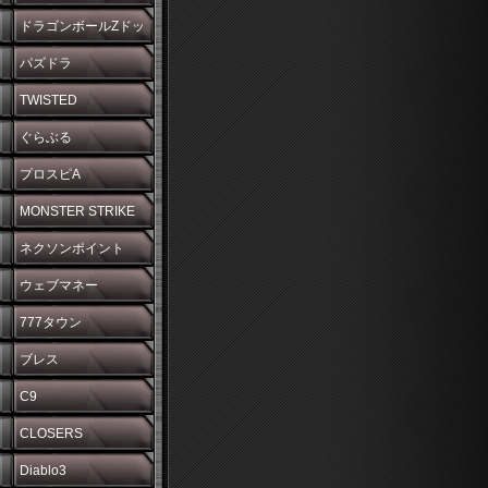
ダー
ドラゴンボールZドッ
カンバトル
パズドラ
TWISTED
WONDERLAND
ぐらぶる
プロスピA
MONSTER STRIKE
ネクソンポイント
ウェブマネー
777タウン
ブレス
C9
CLOSERS
Diablo3