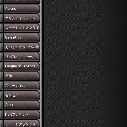
Aurcus
エリシアオンライン
ステラセプトオンライ
ン
CelesArca
あつまれどうぶつの森
リネ2レボリューショ
ン
League of Legends
原神
スターレイル
ゼンゼロ
Apex
PSNアカウント
フェイトグランドオー