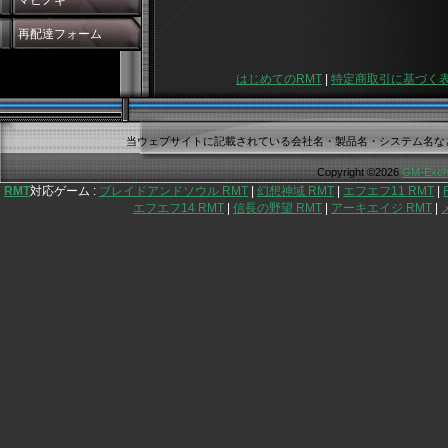
マビノギ
再配達フォーム
はじめてのRMT
|
特定商取引に基づく
当ウェブサイトに記載されている会社名・製品名・システム名な
Copyright ©2026
GM-Exch
RMT
対応ゲーム :
ブレイドアンドソウル RMT
|
幻想神域 RMT
|
エフエフ11 RMT
|
エフエフ14 RMT
|
信長の野望 RMT
|
アーキエイジ RMT
|