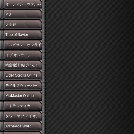
オーディン：ヴァルハ
ラ・ライジング
MU
天上碑
Tree of Savior
アルビオン・オンライ
ン
イブ オンライン
晴空物語 あげいん！
Elder Scrolls Online
テイルズウィーバー
MixMaster Online
アトランティカ
タワー オブ アイオン
ArcheAge WAR