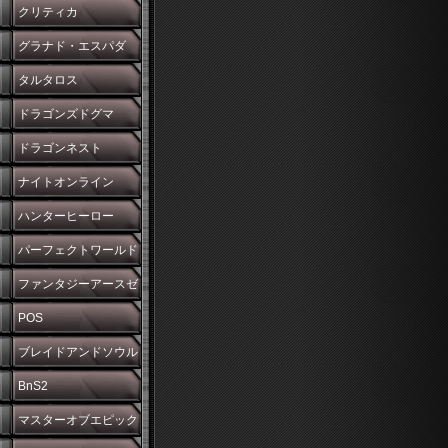
クリティカ
グラナド・エスパダ
タルタロス
ドラゴンズドグマ
ドラゴンネスト
ナイトオンライン
ハンターヒーロー
パーフェクトワールド
ファンタジーアースゼ
ロ
POS
ブレイドアンドソウル
BnS2
マスターオブエピック