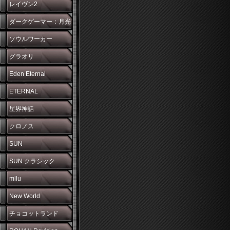
レイヴン2
ダークゲーマー：月光
彫刻師
ソウルワーカー
グラオリ
Eden Eternal
ETERNAL
星界神話
クロノス
SUN
SUN クラシック
milu
New World
チョコットランド