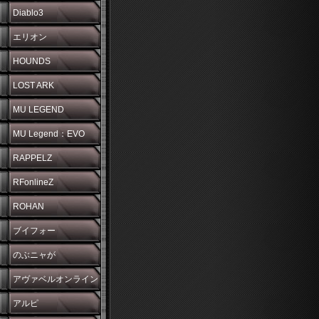
Diablo3
エリオン
HOUNDS
LOST ARK
MU LEGEND
MU Legend：EVO
RAPPELZ
RFonlineZ
ROHAN
ブイフォー
のぶニャが
アヴァベルオンライン
アルピ