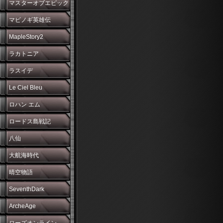
マスターオブエピック
マビノギ英雄伝
MapleStory2
ラカトニア
ラスイデ
Le Ciel Bleu
ロハン エム
ロードス島戦記
八仙
大航海時代
晴空物語
SeventhDark
ArcheAge