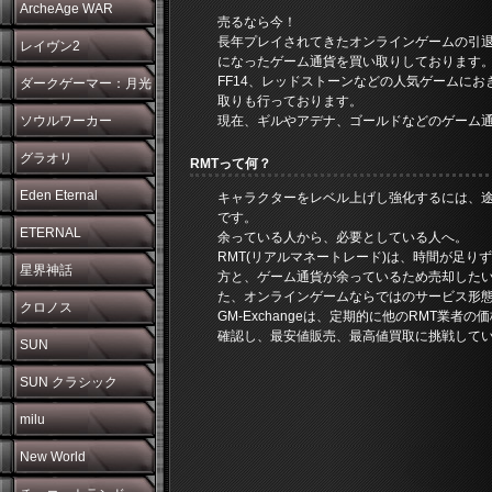
ArcheAge WAR
売るなら今！
長年プレイされてきたオンラインゲームの引
レイヴン2
になったゲーム通貨を買い取りしております。ま
FF14、レッドストーンなどの人気ゲームに
ダークゲーマー：月光
取りも行っております。
彫刻師
ソウルワーカー
現在、ギルやアデナ、ゴールドなどのゲーム
グラオリ
RMTって何？
Eden Eternal
キャラクターをレベル上げし強化するには、
です。
ETERNAL
余っている人から、必要としている人へ。
RMT(リアルマネートレード)は、時間が足り
星界神話
方と、ゲーム通貨が余っているため売却した
た、オンラインゲームならではのサービス形
クロノス
GM-Exchangeは、定期的に他のRMT業者
確認し、最安値販売、最高値買取に挑戦して
SUN
SUN クラシック
milu
New World