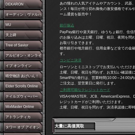
あの憧れの人気アイテムやアカウント、武器
DEKARON
ンス！毎日が売り切れ御免の激安価格でギル
ーム通貨を販売中！
オーディン：ヴァルハ
ラ・ライジング
MU
銀行振込
PayPay銀行や楽天銀行、ゆうちょ銀行、住信
天上碑
のお振り込みは土曜、日曜、祝日、夜間を問
お取り引きできます。
Tree of Savior
都市銀行や地方銀行、信用金庫など全ての金
す。
アルビオン・オンライ
コンビニ決済
ン
イブ オンライン
ローソンとミニストップでお支払いいただけ
土曜、日曜、祝日を問わず、お支払い確認後
晴空物語 あげいん！
SmartPitの発行は、営業時間(10:00～24:
ご注文は、翌営業日に発行します。
Elder Scrolls Online
ご利用可能なクレジットカード
テイルズウィーバー
VISAやMASTER、JCB、AmericanExpress
レジットカードがご利用いただけます。
MixMaster Online
土曜、日曜、祝日を問わず、決済承認後に即
アトランティカ
大量に高価買取
タワー オブ アイオン