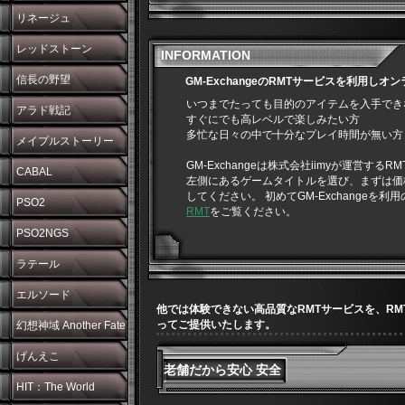
リネージュ
レッドストーン
INFORMATION
信長の野望
GM-ExchangeのRMTサービスを利用し
いつまでたっても目的のアイテムを入手でき
アラド戦記
すぐにでも高レベルで楽しみたい方
多忙な日々の中で十分なプレイ時間が無い方
メイプルストーリー
GM-Exchangeは株式会社iimyが運営する
CABAL
左側にあるゲームタイトルを選び、まずは価
してください。 初めてGM-Exchangeを利
PSO2
RMT
をご覧ください。
PSO2NGS
ラテール
エルソード
他では体験できない高品質なRMTサービスを、R
ってご提供いたします。
幻想神域 Another Fate
げんえこ
老舗だから安心 安全
HIT：The World