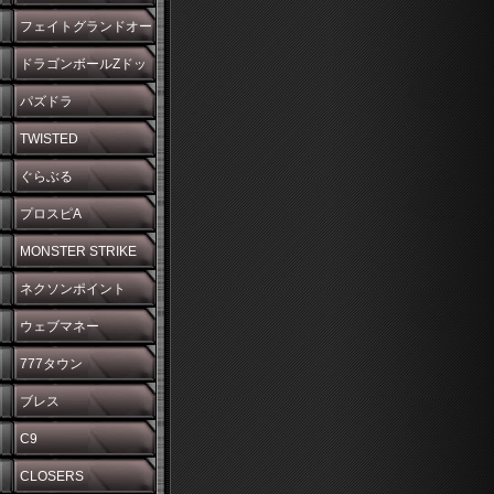
フェイトグランドオー
ダー
ドラゴンボールZドッ
カンバトル
パズドラ
TWISTED
WONDERLAND
ぐらぶる
プロスピA
MONSTER STRIKE
ネクソンポイント
ウェブマネー
777タウン
ブレス
C9
CLOSERS