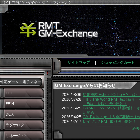
RMT 老舗だから安心・安全！ランキング
サイトマップ
|
ショッピングカート
対応ゲーム・電子マネー
GM-Exchangeからのお知らせ
FF11
2026/08/06
幻想神域 Echo of Cube RMT 
2026/07/28
HIT：The World RMT 統合新サ
FF14
「Eda」を取り扱い開始！
2026/06/25
GRAND FANTASIA - 精霊物語
い開始！
DQX
2026/04/25
GM-Exchange 【入金不明者の
2026/02/17
レイヴン2 RMT 取り扱い開始！
ラグナロク
過去
リネージュ2