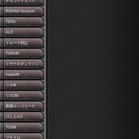
チョコットランド
ROHAN Revision
TERA
ALO
イルーナ戦記
TORAM
イザナギオンライン
mapleM
リネM
リネ2M
農園ホッコリーナ
げんもの2
TOSM
プチクロ