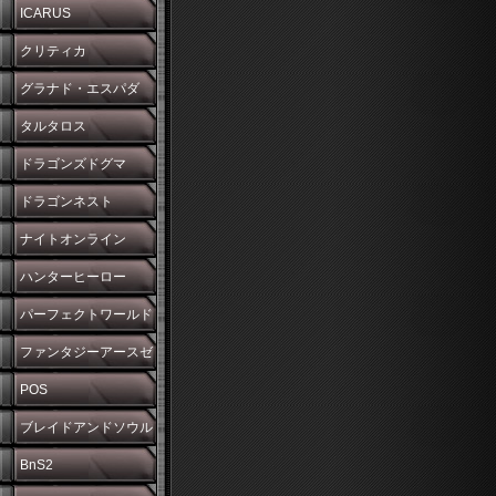
ICARUS
クリティカ
グラナド・エスパダ
タルタロス
ドラゴンズドグマ
ドラゴンネスト
ナイトオンライン
ハンターヒーロー
パーフェクトワールド
ファンタジーアースゼ
ロ
POS
ブレイドアンドソウル
BnS2