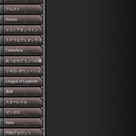
アルスト
Aurcus
エリシアオンライン
ステラセプトオンライ
ン
CelesArca
あつまれどうぶつの森
リネ2レボリューショ
ン
League of Legends
原神
スターレイル
ゼンゼロ
Apex
PSNアカウント