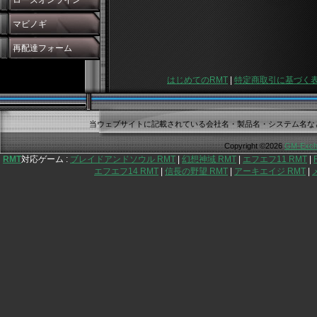
ローズオンライン
マビノギ
再配達フォーム
はじめてのRMT
|
特定商取引に基づく
当ウェブサイトに記載されている会社名・製品名・システム名な
Copyright ©2026
GM-Exch
RMT
対応ゲーム :
ブレイドアンドソウル RMT
|
幻想神域 RMT
|
エフエフ11 RMT
|
エフエフ14 RMT
|
信長の野望 RMT
|
アーキエイジ RMT
|