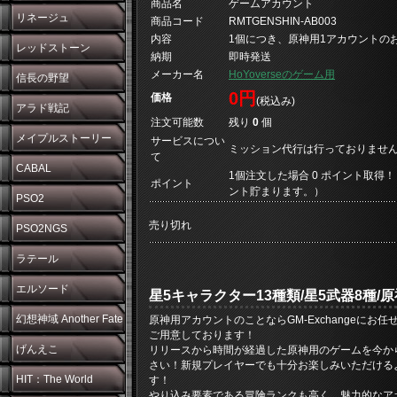
商品名
ゲームアカウント
リネージュ
商品コード
RMTGENSHIN-AB003
内容
1個につき、原神用1アカウントの
レッドストーン
納期
即時発送
メーカー名
HoYoverseのゲーム用
信長の野望
0円
価格
(税込み)
アラド戦記
注文可能数
残り
0
個
メイプルストーリー
サービスについ
ミッション代行は行っておりませ
て
CABAL
1個注文した場合 0 ポイント取得！
ポイント
ント貯まります。）
PSO2
売り切れ
PSO2NGS
ラテール
エルソード
星5キャラクター13種類/星5武器8種
幻想神域 Another Fate
原神用アカウントのことならGM-Exchangeにお任
ご用意しております！
げんえこ
リリースから時間が経過した原神用のゲームを今から始
さい！新規プレイヤーでも十分お楽しみいただける
HIT：The World
す！
やり込み要素である冒険ランクも高く、魅力的なア