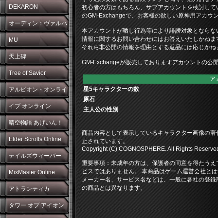
DEKARON
初心者の方はもちろん、サブアカウントを検討して
のGM-Exchangeで、お客様の欲しい原神用アカ
オーディン：ヴァルハ
本アカウントが晒し行為等により誹謗対象とならな
情報に関するお問い合わせにはお答えいたしかねま
ラ・ライジング
MU
それら非公開の情報を理由とする返品には応じかね
天上碑
GM-Exchangeが販売しておりますアカウントの
Tree of Savior
ア
星5キャラクターの数
アルビオン・オンライ
原石
ン
イブ オンライン
主人公の性別
晴空物語 あげいん！
商品内容として表示しているキャラクター画像の著
Elder Scrolls Online
止されています。
Copyright (C) COGNOSPHERE. All Rights Reserve
テイルズウィーバー
重要事項：未成年の方は、保護者の同意を得たうえ
ビスではありません。 本商品はゲーム運営会社とは
MixMaster Online
メーカー名、サービス名などは、一般に各社の登録
の商品とは異なります。
アトランティカ
タワー オブ アイオン