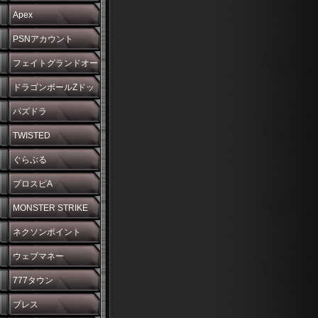
Apex
PSNアカウント
フェイトグランドオー
ダー
ドラゴンボールZドッ
カンバトル
パズドラ
TWISTED
WONDERLAND
ぐらぶる
プロスピA
MONSTER STRIKE
ネクソンポイント
ウェブマネー
777タウン
ブレス