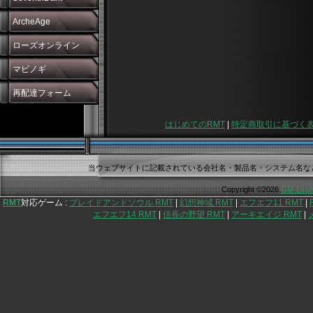
ArcheAge
ローズオンライン
マビノギ
再配達フォーム
はじめてのRMT
|
特定商取引に基づく
当ウェブサイトに記載されている会社名・製品名・システム名な
Copyright ©2026
GM-Exch
RMT
対応ゲーム :
ブレイドアンドソウル RMT
|
幻想神域 RMT
|
エフエフ11 RMT
|
エフエフ14 RMT
|
信長の野望 RMT
|
アーキエイジ RMT
|