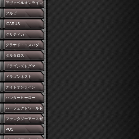
アヴァベルオンライン
アルピ
ICARUS
クリティカ
グラナド・エスパダ
タルタロス
ドラゴンズドグマ
ドラゴンネスト
ナイトオンライン
ハンターヒーロー
パーフェクトワールド
ファンタジーアースゼ
ロ
POS