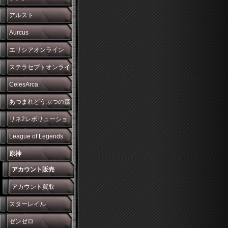
アルスト
Aurcus
エリシアオンライン
ステラセプトオンライ
ン
CelesArca
あつまれどうぶつの森
リネ2レボリューショ
ン
League of Legends
原神
アカウント販売
アカウント買取
スターレイル
ゼンゼロ