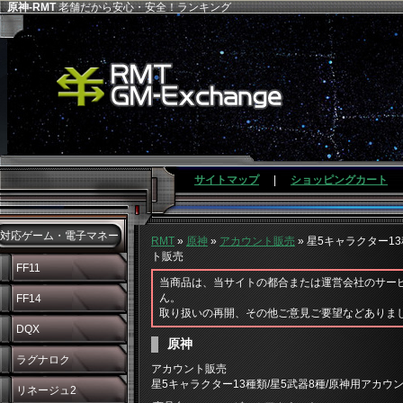
原神-RMT
老舗だから安心・安全！ランキング
サイトマップ
|
ショッピングカート
対応ゲーム・電子マネー
RMT
»
原神
»
アカウント販売
» 星5キャラクター1
ト販売
FF11
当商品は、当サイトの都合または運営会社のサー
ん。
FF14
取り扱いの再開、その他ご意見ご要望などありま
DQX
原神
ラグナロク
アカウント販売
星5キャラクター13種類/星5武器8種/原神用アカウ
リネージュ2