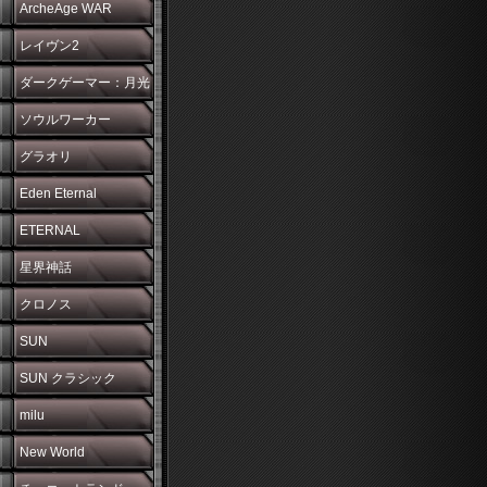
ArcheAge WAR
レイヴン2
ダークゲーマー：月光
彫刻師
ソウルワーカー
グラオリ
Eden Eternal
ETERNAL
星界神話
クロノス
SUN
SUN クラシック
milu
New World