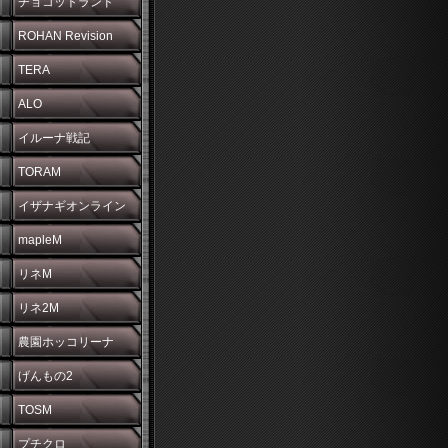
チョコットランド
ROHAN Revision
TERA
ALO
イルーナ戦記
TORAM
イザナギオンライン
mapleM
リネM
リネ2M
農園ホッコリーナ
げんもの2
TOSM
プチクロ