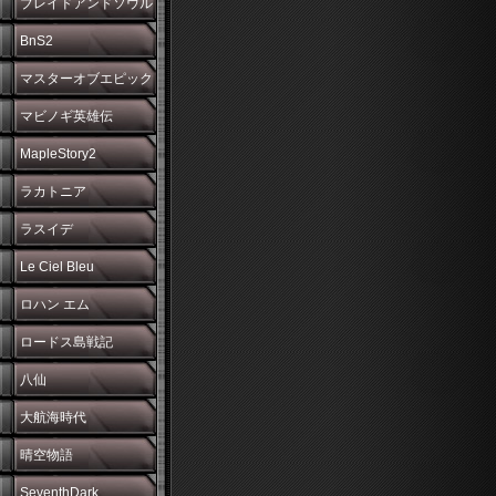
ブレイドアンドソウル
BnS2
マスターオブエピック
マビノギ英雄伝
MapleStory2
ラカトニア
ラスイデ
Le Ciel Bleu
ロハン エム
ロードス島戦記
八仙
大航海時代
晴空物語
SeventhDark