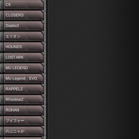
C9
CLOSERS
Diablo3
エリオン
HOUNDS
LOST ARK
MU LEGEND
MU Legend：EVO
RAPPELZ
RFonlineZ
ROHAN
ブイフォー
のぶニャが