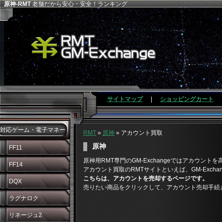
原神-RMT
老舗だから安心・安全！ランキング
サイトマップ
|
ショッピングカート
対応ゲーム・電子マネー
RMT
»
原神
» アカウント買取
原神
FF11
原神用RMT専門のGM-Exchangeではアカウント
FF14
アカウント買取のRMTサイトといえば、GM-Exchan
こちらは、アカウントを売却するページです。
DQX
売りたい商品をクリックして、アカウント売却手続
ラグナロク
リネージュ2