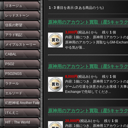
リネージュ
1
-
3
番目を表示 (
3
ある商品のうち)
レッドストーン
原神用のアカウント買取（星5キャラク
信長の野望
3,000円
(税込み) から
残り
1
個
アラド戦記
内容: 1個につき、原神用 1アカウント
原神用のアカウント買取ならGM-Exch
メイプルストーリー
やる気が落...
CABAL
PSO2
原神用のアカウント買取（星5キャラク
PSO2NGS
8,000円
(税込み) から
残り
1
個
内容: 1個につき、原神用 1アカウント
ラテール
ゲームの引退を決意されたお客様！大事
Exchangeで売却してくださ...
エルソード
幻想神域 Another Fate
原神用のアカウント買取（星5キャラク
げんえこ
20,000円
(税込み) から
残り
1
個
HIT：The World
内容: 1個につき、原神用 1アカウント