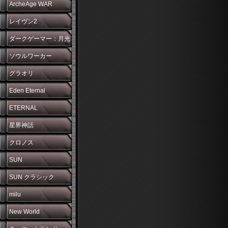
ArcheAge WAR
レイヴン2
ダークゲーマー：月光
彫刻師
ソウルワーカー
グラオリ
Eden Eternal
ETERNAL
星界神話
クロノス
SUN
SUN クラシック
milu
New World