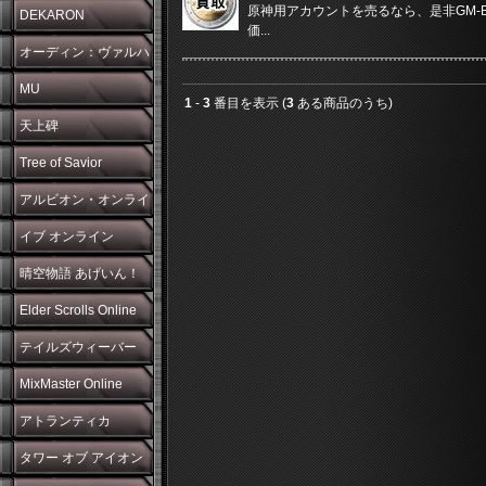
原神用アカウントを売るなら、是非GM-Exc
DEKARON
価...
オーディン：ヴァルハ
ラ・ライジング
MU
1
-
3
番目を表示 (
3
ある商品のうち)
天上碑
Tree of Savior
アルビオン・オンライ
ン
イブ オンライン
晴空物語 あげいん！
Elder Scrolls Online
テイルズウィーバー
MixMaster Online
アトランティカ
タワー オブ アイオン