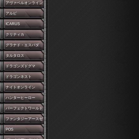
アヴァベルオンライン
アルピ
ICARUS
クリティカ
グラナド・エスパダ
タルタロス
ドラゴンズドグマ
ドラゴンネスト
ナイトオンライン
ハンターヒーロー
パーフェクトワールド
ファンタジーアースゼ
ロ
POS