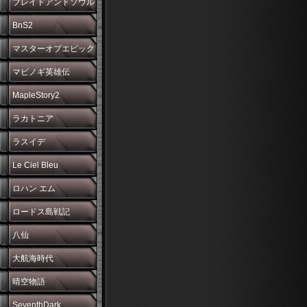
ブレイドアンドソウル
BnS2
マスターオブエピック
マビノギ英雄伝
MapleStory2
ラカトニア
ラスイデ
Le Ciel Bleu
ロハン エム
ロードス島戦記
八仙
大航海時代
晴空物語
SeventhDark