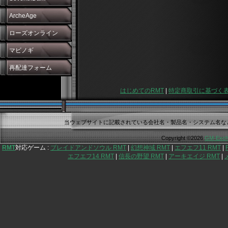
ArcheAge
ローズオンライン
マビノギ
再配達フォーム
はじめてのRMT
|
特定商取引に基づく
当ウェブサイトに記載されている会社名・製品名・システム名な
Copyright ©2026
GM-Exch
RMT
対応ゲーム :
ブレイドアンドソウル RMT
|
幻想神域 RMT
|
エフエフ11 RMT
|
エフエフ14 RMT
|
信長の野望 RMT
|
アーキエイジ RMT
|