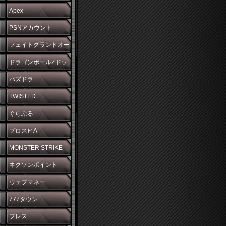
Apex
PSNアカウント
フェイトグランドオー
ダー
ドラゴンボールZドッ
カンバトル
パズドラ
TWISTED
WONDERLAND
ぐらぶる
プロスピA
MONSTER STRIKE
ネクソンポイント
ウェブマネー
777タウン
ブレス