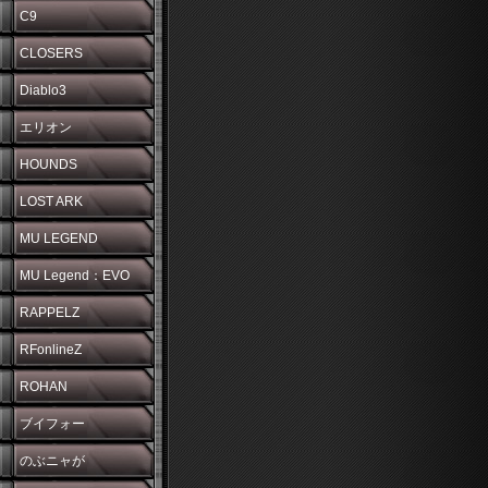
C9
CLOSERS
Diablo3
エリオン
HOUNDS
LOST ARK
MU LEGEND
MU Legend：EVO
RAPPELZ
RFonlineZ
ROHAN
ブイフォー
のぶニャが