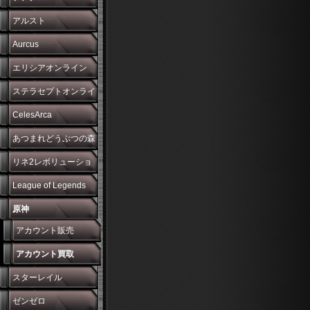
アルスト
Aurcus
エリシアオンライン
ステラセプトオンライ
ン
CelesArca
あつまれどうぶつの森
リネ2レボリューショ
ン
League of Legends
原神
アカウント販売
アカウント買取
スターレイル
ゼンゼロ