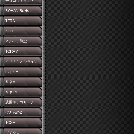
チョコットランド
ROHAN Revision
TERA
ALO
イルーナ戦記
TORAM
イザナギオンライン
mapleM
リネM
リネ2M
農園ホッコリーナ
げんもの2
TOSM
プチクロ