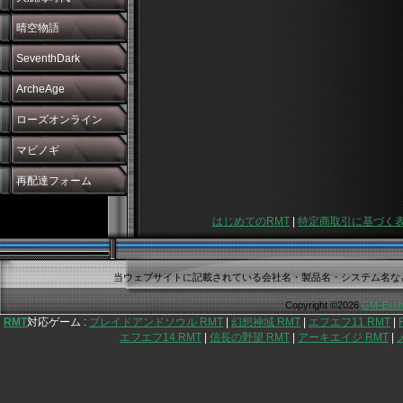
晴空物語
SeventhDark
ArcheAge
ローズオンライン
マビノギ
再配達フォーム
はじめてのRMT
|
特定商取引に基づく
当ウェブサイトに記載されている会社名・製品名・システム名な
Copyright ©2026
GM-Exch
RMT
対応ゲーム :
ブレイドアンドソウル RMT
|
幻想神域 RMT
|
エフエフ11 RMT
|
エフエフ14 RMT
|
信長の野望 RMT
|
アーキエイジ RMT
|