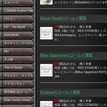
レッドストーン用Vaultishのゴールドを売
エルソード
幻想神域 Another Fate
Black Opalのゴールド買取
げんえこ
0円
(税込み) から
残り
0
個
HIT：The World
内容: 1個につき、RED STONE用イン
DEKARON
GM-Exchangeは、レッドストーン用ゴー
だ...
オーディン：ヴァルハ
ラ・ライジング
MU
Blue Sapphireのゴールド買取
天上碑
0円
(税込み) から
残り
0
個
Tree of Savior
内容: 1個につき、RED STONE用イン
レッドストーン用Blue SapphireのRM
アルビオン・オンライ
GM-...
ン
イブ オンライン
晴空物語 あげいん！
Eclipseのゴールド買取
Elder Scrolls Online
0円
(税込み) から
残り
0
個
内容: 1個につき、RED STONE用イン