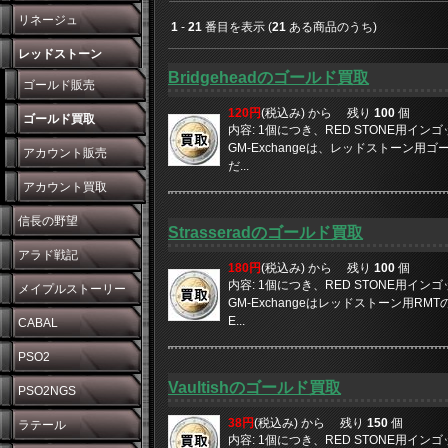
リネージュ
1
-
21
番目を表示 (
21
ある商品のうち)
レッドストーン
Bridgeheadのゴールド買取
ゴールド販売
120円
(税込み) から
残り
100
個
ゴールド買取
内容: 1個につき、RED STONE用イン
GM-Exchangeは、レッドストーン用ゴ
アカウント販売
だ...
アカウント買取
信長の野望
Strasseradのゴールド買取
アラド戦記
180円
(税込み) から
残り
100
個
内容: 1個につき、RED STONE用イン
メイプルストーリー
GM-Exchangeはレッドストーン用RMT
E...
CABAL
PSO2
Vaultishのゴールド買取
PSO2NGS
38円
(税込み) から
残り
150
個
ラテール
内容: 1個につき、RED STONE用イン