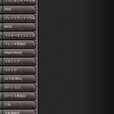
ファンタジーアースゼ
ロ
POS
ブレイドアンドソウル
BnS2
マスターオブエピック
マビノギ英雄伝
MapleStory2
ラカトニア
ラスイデ
Le Ciel Bleu
ロハン エム
ロードス島戦記
八仙
大航海時代