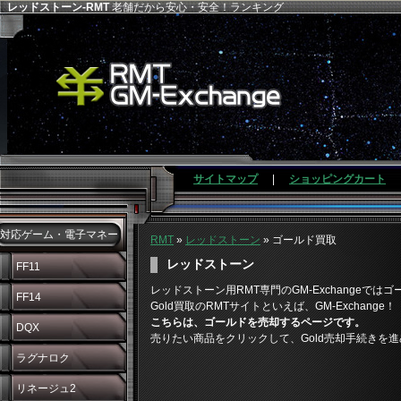
レッドストーン-RMT
老舗だから安心・安全！ランキング
サイトマップ
|
ショッピングカート
対応ゲーム・電子マネー
RMT
»
レッドストーン
» ゴールド買取
レッドストーン
FF11
レッドストーン用RMT専門のGM-Exchangeで
FF14
Gold買取のRMTサイトといえば、GM-Exchange！
こちらは、ゴールドを売却するページです。
DQX
売りたい商品をクリックして、Gold売却手続きを
ラグナロク
リネージュ2