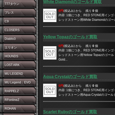
White Diamondのゴールド買取
777タウン
0円
(税込み) から
残り
0
個
ブレス
内容: 1個につき、RED STONE用イン
レッドストーン用White Diamondのゴー
C9
CLOSERS
Yellow Topazのゴールド買取
Diablo3
0円
(税込み) から
残り
0
個
エリオン
内容: 1個につき、RED STONE用イン
レッドストーン用Yellow Topazのゴ
HOUNDS
Gold...
LOST ARK
MU LEGEND
Aqua Crystalのゴールド買取
MU Legend：EVO
0円
(税込み) から
残り
0
個
内容: 1個につき、RED STONE用イン
RAPPELZ
レッドストーン用Aqua Crystalのゴール
RFonlineZ
ROHAN
Scarlet Rubyのゴールド買取