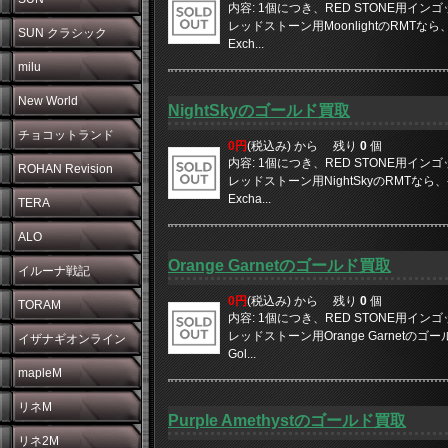
内容: 1個につき、RED STONE用イン
レッドストーン用MoonlightのRMTなら
SUN クラシック
Exch...
milu
New World
NightSkyのゴールド買取
チョコットランド
0円
(税込み) から
残り
0
個
内容: 1個につき、RED STONE用イン
ROHAN Revision
レッドストーン用NightSkyのRMTなら、
Excha...
TERA
ALO
Orange Garnetのゴールド買取
イルーナ戦記
0円
(税込み) から
残り
0
個
TORAM
内容: 1個につき、RED STONE用イン
レッドストーン用Orange Garnetの
イザナギオンライン
Gol...
mapleM
リネM
Purple Amethystのゴールド買取
リネ2M