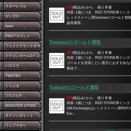
スターレイル
0円
(税込み) から
残り
0
個
内容: 1個につき、RED STONE用イン
ゼンゼロ
レッドストーン用Sunriseのゴールド買取
超高価買...
Apex
PSNアカウント
Tempestのゴールド買取
フェイトグランドオー
0円
(税込み) から
残り
0
個
ダー
ドラゴンボールZドッ
内容: 1個につき、RED STONE用イン
ゴールドを売却したい貴方におすすめなのがG
カンバトル
パズドラ
振込で...
TWISTED
WONDERLAND
ぐらぶる
Twilightのゴールド買取
プロスピA
0円
(税込み) から
残り
0
個
内容: 1個につき、RED STONE用イン
MONSTER STRIKE
GM-Exchangeはレッドストーン用RMT
Exc...
ネクソンポイント
ウェブマネー