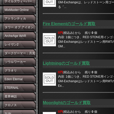
テイルズウィーバー
GM-Exchangeは、レッドストーン用ゴ
る「...
MixMaster Online
アトランティカ
Fire Elementのゴールド買取
タワー オブ アイオン
0円
(税込み) から
残り
0
個
ArcheAge WAR
内容: 1個につき、RED STONE用イン
GM-Exchangeはレッドストーン用RMT
レイヴン2
GM...
ダークゲーマー：月光
彫刻師
ソウルワーカー
Lightningのゴールド買取
グラオリ
0円
(税込み) から
残り
0
個
内容: 1個につき、RED STONE用イン
Eden Eternal
GM-Exchangeはレッドストーン用RMT
Ex...
ETERNAL
星界神話
Moonlightのゴールド買取
クロノス
0円
(税込み) から
残り
0
個
SUN