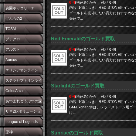
0円
(税込み) から
残り
0
個
内容: 1個につき、RED STONE用イン
農園ホッコリーナ
ゴールドを売却したい貴方におすすめなのがG
げんもの2
振込で...
TOSM
Red Emeraldのゴールド買取
プチクロ
アルスト
0円
(税込み) から
残り
0
個
内容: 1個につき、RED STONE用イン
Aurcus
ゴールドを売却したい貴方におすすめなのがG
振込で...
エリシアオンライン
ステラセプトオンライ
Starlightのゴールド買取
ン
CelesArca
0円
(税込み) から
残り
0
個
あつまれどうぶつの森
内容: 1個につき、RED STONE用イン
GM-Exchangeは、レッドストーン用ゴー
リネ2レボリューショ
け...
ン
League of Legends
原神
Sunriseのゴールド買取