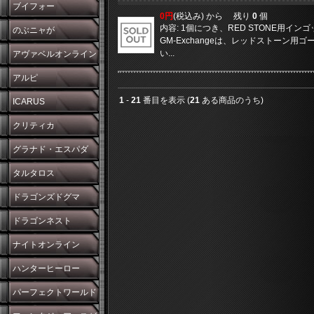
ブイフォー
0円
(税込み) から
残り
0
個
内容: 1個につき、RED STONE用イン
のぶニャが
GM-Exchangeは、レッドストーン用ゴー
い...
アヴァベルオンライン
アルピ
1
-
21
番目を表示 (
21
ある商品のうち)
ICARUS
クリティカ
グラナド・エスパダ
タルタロス
ドラゴンズドグマ
ドラゴンネスト
ナイトオンライン
ハンターヒーロー
パーフェクトワールド