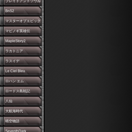
ブレイドアンドソウル
BnS2
マスターオブエピック
マビノギ英雄伝
MapleStory2
ラカトニア
ラスイデ
Le Ciel Bleu
ロハン エム
ロードス島戦記
八仙
大航海時代
晴空物語
SeventhDark