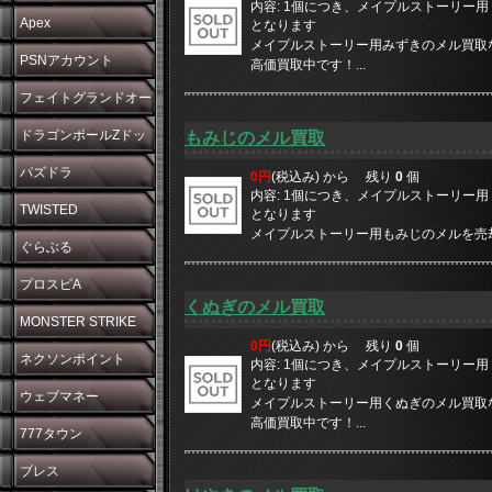
内容: 1個につき、メイプルストーリー用 10
Apex
となります
メイプルストーリー用みずきのメル買取なら
PSNアカウント
高価買取中です！...
フェイトグランドオー
ダー
ドラゴンボールZドッ
もみじのメル買取
カンバトル
パズドラ
0円
(税込み) から
残り
0
個
内容: 1個につき、メイプルストーリー用 10
TWISTED
となります
メイプルストーリー用もみじのメルを売却した
WONDERLAND
ぐらぶる
プロスピA
くぬぎのメル買取
MONSTER STRIKE
0円
(税込み) から
残り
0
個
ネクソンポイント
内容: 1個につき、メイプルストーリー用 10
となります
ウェブマネー
メイプルストーリー用くぬぎのメル買取なら
高価買取中です！...
777タウン
ブレス