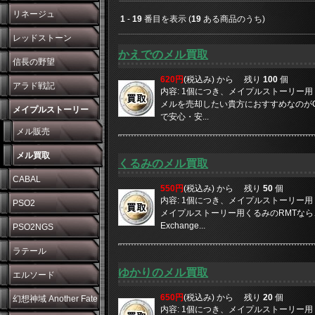
リネージュ
1
-
19
番目を表示 (
19
ある商品のうち)
レッドストーン
かえでのメル買取
信長の野望
620円
(税込み) から
残り
100
個
アラド戦記
内容: 1個につき、メイプルストーリー用 1
メルを売却したい貴方におすすめなのがGM
メイプルストーリー
で安心・安...
メル販売
メル買取
くるみのメル買取
CABAL
550円
(税込み) から
残り
50
個
内容: 1個につき、メイプルストーリー用 1
PSO2
メイプルストーリー用くるみのRMTなら、や
Exchange...
PSO2NGS
ラテール
ゆかりのメル買取
エルソード
650円
(税込み) から
残り
20
個
幻想神域 Another Fate
内容: 1個につき、メイプルストーリー用 1