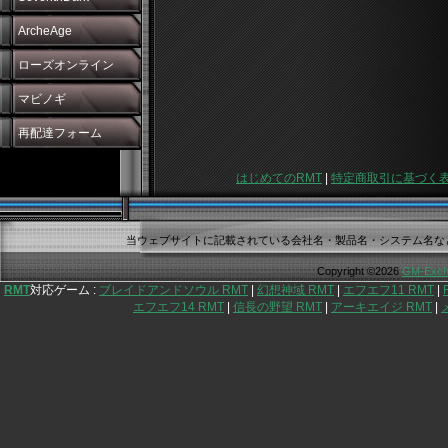
ArcheAge
ローズオンライン
マビノギ
再配達フォーム
はじめてのRMT
|
特定商取引に基づく
当ウェブサイトに記載されている会社名・製品名・システム名な
Copyright ©2026
GM-Exch
RMT
対応ゲーム :
ブレイドアンドソウル RMT
|
幻想神域 RMT
|
エフエフ11 RMT
|
エフエフ14 RMT
|
信長の野望 RMT
|
アーキエイジ RMT
|