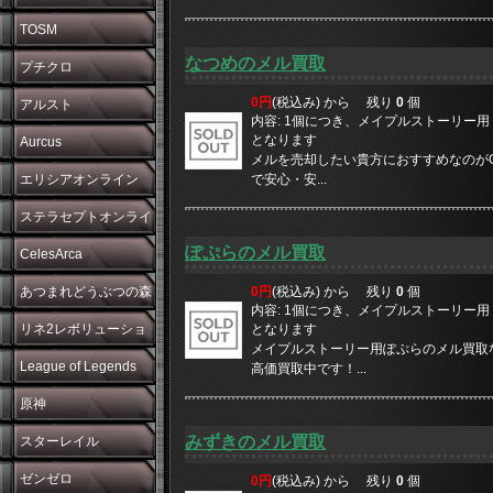
TOSM
なつめのメル買取
プチクロ
0円
(税込み) から
残り
0
個
アルスト
内容: 1個につき、メイプルストーリー用 10
となります
Aurcus
メルを売却したい貴方におすすめなのがGM
エリシアオンライン
で安心・安...
ステラセプトオンライ
ぽぷらのメル買取
ン
CelesArca
あつまれどうぶつの森
0円
(税込み) から
残り
0
個
内容: 1個につき、メイプルストーリー用 10
リネ2レボリューショ
となります
メイプルストーリー用ぽぷらのメル買取なら
ン
League of Legends
高価買取中です！...
原神
みずきのメル買取
スターレイル
ゼンゼロ
0円
(税込み) から
残り
0
個