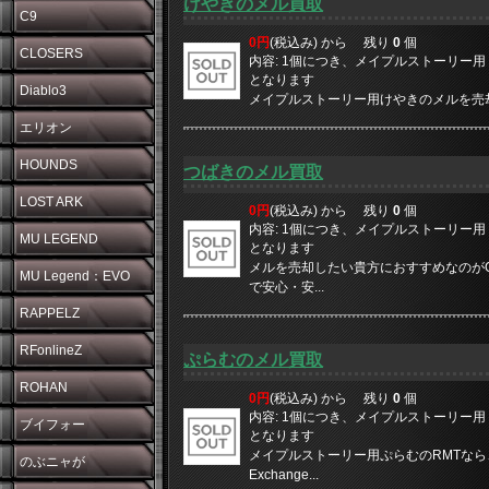
けやきのメル買取
C9
0円
(税込み) から
残り
0
個
CLOSERS
内容: 1個につき、メイプルストーリー用 10
となります
Diablo3
メイプルストーリー用けやきのメルを売却した
エリオン
HOUNDS
つばきのメル買取
LOST ARK
0円
(税込み) から
残り
0
個
内容: 1個につき、メイプルストーリー用 10
MU LEGEND
となります
メルを売却したい貴方におすすめなのがGM
MU Legend：EVO
で安心・安...
RAPPELZ
RFonlineZ
ぷらむのメル買取
ROHAN
0円
(税込み) から
残り
0
個
内容: 1個につき、メイプルストーリー用 10
ブイフォー
となります
メイプルストーリー用ぷらむのRMTなら、や
のぶニャが
Exchange...