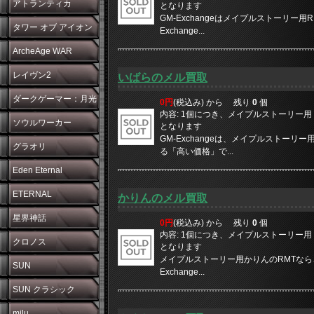
アトランティカ
となります
GM-Exchangeはメイプルストーリー
タワー オブ アイオン
Exchange...
ArcheAge WAR
レイヴン2
いばらのメル買取
ダークゲーマー：月光
0円
(税込み) から
残り
0
個
内容: 1個につき、メイプルストーリー用 10
彫刻師
ソウルワーカー
となります
GM-Exchangeは、メイプルストー
グラオリ
る「高い価格」で...
Eden Eternal
ETERNAL
かりんのメル買取
星界神話
0円
(税込み) から
残り
0
個
内容: 1個につき、メイプルストーリー用 10
クロノス
となります
メイプルストーリー用かりんのRMTなら、や
SUN
Exchange...
SUN クラシック
milu