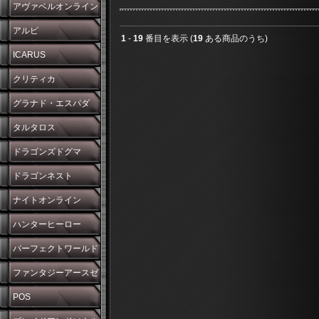
アヴァベルオンライン
アルピ
1
-
19
番目を表示 (
19
ある商品のうち)
ICARUS
クリティカ
グラナド・エスパダ
タルタロス
ドラゴンズドグマ
ドラゴンネスト
ナイトオンライン
ハンターヒーロー
パーフェクトワールド
ファンタジーアースゼ
ロ
POS