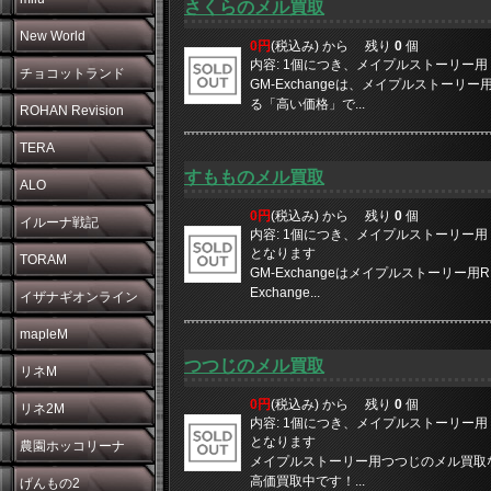
さくらのメル買取
New World
0円
(税込み) から
残り
0
個
内容: 1個につき、メイプルストーリー用 1
チョコットランド
GM-Exchangeは、メイプルストー
る「高い価格」で...
ROHAN Revision
TERA
すもものメル買取
ALO
0円
(税込み) から
残り
0
個
イルーナ戦記
内容: 1個につき、メイプルストーリー用 10
となります
TORAM
GM-Exchangeはメイプルストーリー
Exchange...
イザナギオンライン
mapleM
つつじのメル買取
リネM
0円
(税込み) から
残り
0
個
リネ2M
内容: 1個につき、メイプルストーリー用 10
となります
農園ホッコリーナ
メイプルストーリー用つつじのメル買取なら
高価買取中です！...
げんもの2