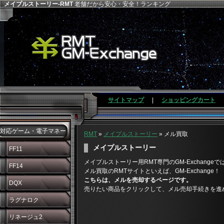
メイプルストーリー-RMT
老舗だから安心・安全！ランキング
サイトマップ
|
ショッピングカート
対応ゲーム・電子マネー
RMT
»
メイプルストーリー
» メル買取
メイプルストーリー
FF11
メイプルストーリー用RMT専門のGM-Exchang
FF14
メル買取のRMTサイトといえば、GM-Exchange！
こちらは、メルを売却するページです。
DQX
売りたい商品をクリックして、メル売却手続きを進
ラグナロク
リネージュ2