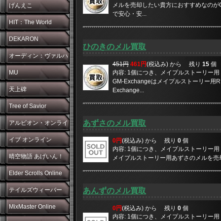
メルを売却したい貴方におすすめなのがGM
げんえこ
で安心・安...
HIT：The World
DEKARON
ひのきのメル買取
オーディン：ヴァルハ
451円
461円
(税込み) から
残り
15
個
ラ・ライジング
MU
内容: 1個につき、メイプルストーリー用 1
GM-Exchangeはメイプルストーリー
天上碑
Exchange...
Tree of Savior
あずさのメル買取
アルビオン・オンライ
ン
イブ オンライン
0円
(税込み) から
残り
0
個
内容: 1個につき、メイプルストーリー用 1
晴空物語 あげいん！
メイプルストーリー用あずさのメルを売却した
Elder Scrolls Online
テイルズウィーバー
あんずのメル買取
MixMaster Online
0円
(税込み) から
残り
0
個
内容: 1個につき、メイプルストーリー用 10