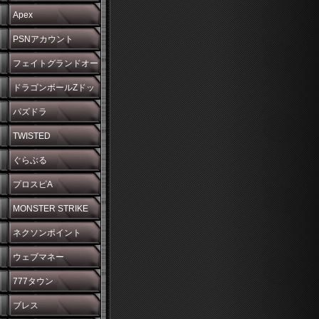
Apex
PSNアカウント
フェイトグランドオー
ダー
ドラゴンボールZドッ
カンバトル
パズドラ
TWISTED
WONDERLAND
ぐらぶる
プロスピA
MONSTER STRIKE
ネクソンポイント
ウェブマネー
777タウン
ブレス