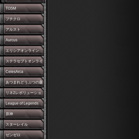
TOSM
プチクロ
アルスト
Aurcus
エリシアオンライン
ステラセプトオンライ
ン
CelesArca
あつまれどうぶつの森
リネ2レボリューショ
ン
League of Legends
原神
スターレイル
ゼンゼロ