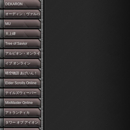
DEKARON
オーディン：ヴァルハ
ラ・ライジング
MU
天上碑
Tree of Savior
アルビオン・オンライ
ン
イブ オンライン
晴空物語 あげいん！
Elder Scrolls Online
テイルズウィーバー
MixMaster Online
アトランティカ
タワー オブ アイオン