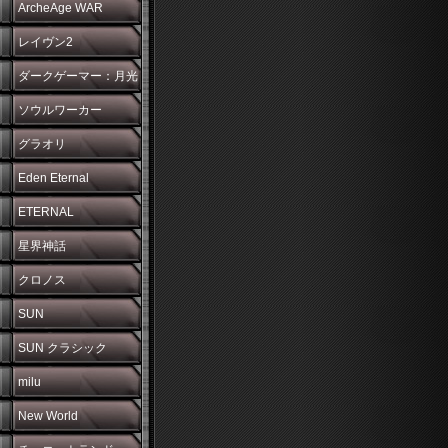
ArcheAge WAR
レイヴン2
ダークゲーマー：月光
彫刻師
ソウルワーカー
グラオリ
Eden Eternal
ETERNAL
星界神話
クロノス
SUN
SUN クラシック
milu
New World