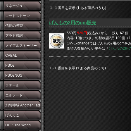
リネージュ
1
-
1
番目を表示 (
1
ある商品のうち)
レッドストーン
げんもの2用のgm販売
信長の野望
550円
520円
(税込み) から
残り
67
個
アラド戦記
内容: 1個につき、幻獣物語2用 100億（10
GM-Exchangeではげんもの2用のgm
メイプルストーリー
希望の数量がない場合は「
げんもの2用
CABAL
PSO2
1
-
1
番目を表示 (
1
ある商品のうち)
PSO2NGS
ラテール
エルソード
幻想神域 Another Fate
げんえこ
HIT：The World