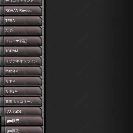
チョコットランド
ROHAN Revision
TERA
ALO
イルーナ戦記
TORAM
イザナギオンライン
mapleM
リネM
リネ2M
農園ホッコリーナ
げんもの2
gm販売
gm買取