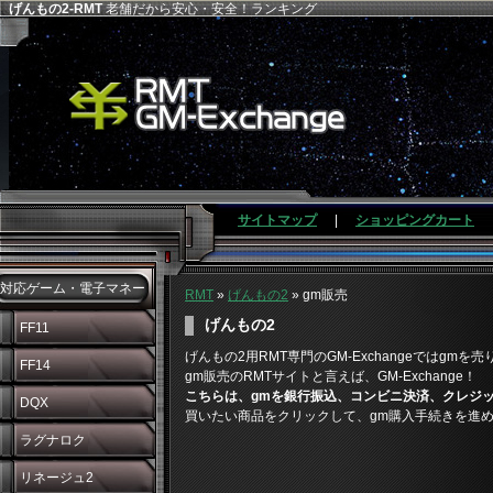
げんもの2-RMT
老舗だから安心・安全！ランキング
サイトマップ
|
ショッピングカート
対応ゲーム・電子マネー
RMT
»
げんもの2
» gm販売
げんもの2
FF11
げんもの2用RMT専門のGM-Exchangeではg
FF14
gm販売のRMTサイトと言えば、GM-Exchange！
こちらは、gmを銀行振込、コンビニ決済、クレジ
DQX
買いたい商品をクリックして、gm購入手続きを進
ラグナロク
リネージュ2