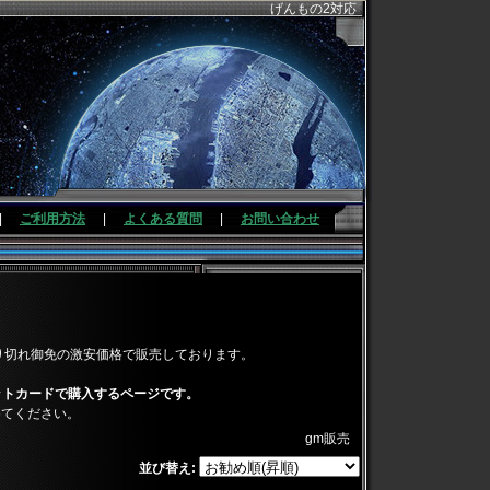
げんもの2対応
|
ご利用方法
|
よくある質問
|
お問い合わせ
mを売り切れ御免の激安価格で販売しております。
ットカードで購入するページです。
めてください。
gm販売
並び替え: