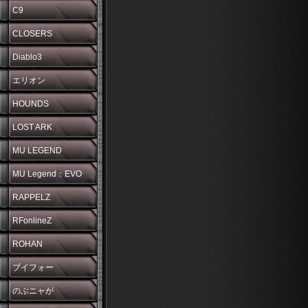
C9
CLOSERS
Diablo3
エリオン
HOUNDS
LOST ARK
MU LEGEND
MU Legend：EVO
RAPPELZ
RFonlineZ
ROHAN
ブイフォー
のぶニャが