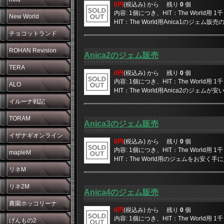
0円
(税込み) から
残り
0
個
内容: 1個につき、HIT：The World用
New World
HIT：The World用Anica1のジェム販売
チョコットランド
ROHAN Revision
Anica2のジェム販売
TERA
0円
(税込み) から
残り
0
個
内容: 1個につき、HIT：The World用
ALO
HIT：The World用Anica2のジェムが安
イルーナ戦記
TORAM
Anica3のジェム販売
イザナギオンライン
0円
(税込み) から
残り
0
個
内容: 1個につき、HIT：The World用
mapleM
HIT：The World用のジェムをお安く手に入
リネM
リネ2M
Anica4のジェム販売
農園ホッコリーナ
0円
(税込み) から
残り
0
個
内容: 1個につき、HIT：The World用
げんもの2