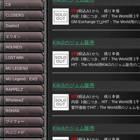
C9
0円
(税込み) から
残り
0
個
CLOSERS
内容: 1個につき、HIT：The World用
GM-ExchangeではHIT：The World
Diablo3
エリオン
Kiki2のジェム販売
HOUNDS
0円
(税込み) から
残り
0
個
LOST ARK
内容: 1個につき、HIT：The World用
HIT：The World用Kiki2のジェム販売の
MU LEGEND
MU Legend：EVO
Kiki3のジェム販売
RAPPELZ
0円
(税込み) から
残り
0
個
RFonlineZ
内容: 1個につき、HIT：The World用
驚愕価格でHIT：The World用のジェムを販
ROHAN
ブイフォー
Kiki4のジェム販売
のぶニャが
0円
(税込み) から
残り
0
個