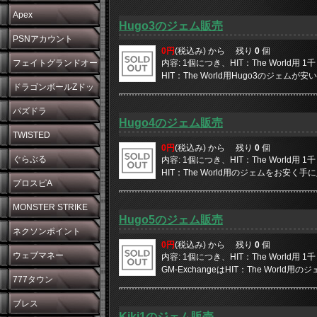
Apex
Hugo3のジェム販売
PSNアカウント
0円
(税込み) から
残り
0
個
フェイトグランドオー
内容: 1個につき、HIT：The World用
HIT：The World用Hugo3のジェムが安
ダー
ドラゴンボールZドッ
カンバトル
パズドラ
Hugo4のジェム販売
TWISTED
0円
(税込み) から
残り
0
個
WONDERLAND
ぐらぶる
内容: 1個につき、HIT：The World用
HIT：The World用のジェムをお安く手に入
プロスピA
MONSTER STRIKE
Hugo5のジェム販売
ネクソンポイント
0円
(税込み) から
残り
0
個
ウェブマネー
内容: 1個につき、HIT：The World用
GM-ExchangeはHIT：The World
777タウン
ブレス
Kiki1のジェム販売