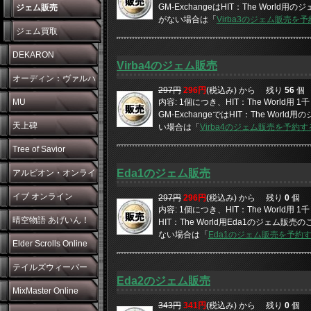
GM-ExchangeはHIT：The Worl
ジェム販売
がない場合は「
Virba3のジェム販売を
ジェム買取
DEKARON
Virba4のジェム販売
オーディン：ヴァルハ
297円
296円
(税込み) から
残り
56
個
ラ・ライジング
MU
内容: 1個につき、HIT：The World用
GM-ExchangeではHIT：The Wor
天上碑
い場合は「
Virba4のジェム販売を予約す
Tree of Savior
Eda1のジェム販売
アルビオン・オンライ
ン
イブ オンライン
297円
296円
(税込み) から
残り
0
個
内容: 1個につき、HIT：The World用
晴空物語 あげいん！
HIT：The World用Eda1のジェム販売
ない場合は「
Eda1のジェム販売を予約
Elder Scrolls Online
テイルズウィーバー
Eda2のジェム販売
MixMaster Online
343円
341円
(税込み) から
残り
0
個