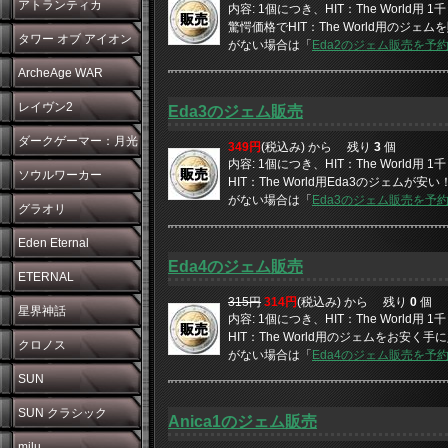
アトランティカ
内容: 1個につき、HIT：The World用
驚愕価格でHIT：The World用のジェムを
タワー オブ アイオン
がない場合は「
Eda2のジェム販売を予
ArcheAge WAR
レイヴン2
Eda3のジェム販売
ダークゲーマー：月光
349円
(税込み) から
残り
3
個
内容: 1個につき、HIT：The World用
彫刻師
ソウルワーカー
HIT：The World用Eda3のジェムが安
がない場合は「
Eda3のジェム販売を予
グラオリ
Eden Eternal
Eda4のジェム販売
ETERNAL
315円
314円
(税込み) から
残り
0
個
星界神話
内容: 1個につき、HIT：The World用
HIT：The World用のジェムをお安く手に
クロノス
がない場合は「
Eda4のジェム販売を予
SUN
SUN クラシック
Anica1のジェム販売
milu