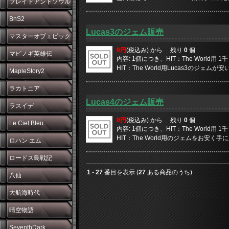
ブレイドアンドソウル
BnS2
Lucas3のジェム販売
マスターオブエピック
0円
(税込み) から
残り
0
個
マビノギ英雄伝
内容: 1個につき、HIT：The World用
HIT：The World用Lucas3のジェムが安
MapleStory2
ラカトニア
Lucas4のジェム販売
ラスイデ
0円
(税込み) から
残り
0
個
Le Ciel Bleu
内容: 1個につき、HIT：The World用
HIT：The World用のジェムをお安く手に入
ロハン エム
ロードス島戦記
1
-
27
番目を表示 (
27
ある商品のうち)
八仙
大航海時代
晴空物語
SeventhDark