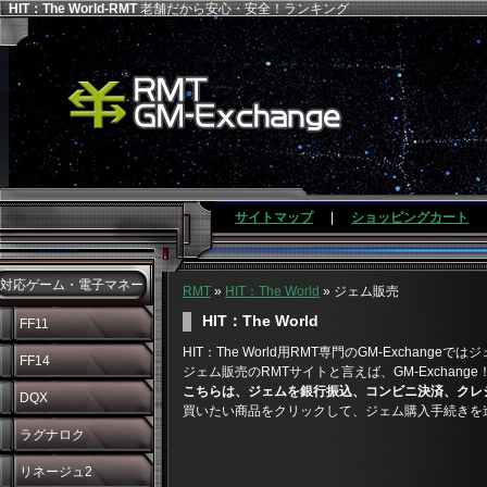
HIT：The World-RMT
老舗だから安心・安全！ランキング
サイトマップ
|
ショッピングカート
対応ゲーム・電子マネー
RMT
»
HIT：The World
» ジェム販売
HIT：The World
FF11
HIT：The World用RMT専門のGM-Excha
FF14
ジェム販売のRMTサイトと言えば、GM-Exchange
こちらは、ジェムを銀行振込、コンビニ決済、クレ
DQX
買いたい商品をクリックして、ジェム購入手続きを
ラグナロク
リネージュ2