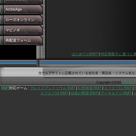
ArcheAge
ローズオンライン
マビノギ
再配達フォーム
はじめてのRMT
|
特定商取引に基づく
当ウェブサイトに記載されている会社名・製品名・システム名な
Copyright ©2026
GM-Exch
RMT
対応ゲーム :
ブレイドアンドソウル RMT
|
幻想神域 RMT
|
エフエフ11 RMT
|
エフエフ14 RMT
|
信長の野望 RMT
|
アーキエイジ RMT
|