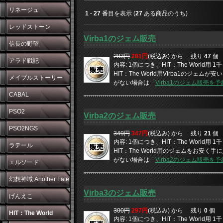
リネージュ
1
-
27
番目を表示 (
27
ある商品のうち)
レッドストーン
Virba1のジェム販売
信長の野望
283円
281円
(税込み) から
残り
47
個
アラド戦記
内容: 1個につき、HIT：The World用
HIT：The World用Virba1のジェムが
メイプルストーリー
がない場合は「
Virba1のジェム販売を
CABAL
PSO2
Virba2のジェム販売
PSO2NGS
349円
347円
(税込み) から
残り
21
個
内容: 1個につき、HIT：The World用
ラテール
HIT：The World用のジェムをお安く手に
がない場合は「
Virba2のジェム販売を
エルソード
幻想神域 Another Fate
Virba3のジェム販売
げんえこ
300円
297円
(税込み) から
残り
0
個
HIT：The World
内容: 1個につき、HIT：The World用