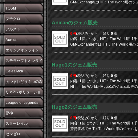
GM-ExchangeはHIT：The World
TOSM
プチクロ
Anica5のジェム販売
アルスト
0円
(税込み) から
残り
0
個
内容: 1個につき、HIT：The World用
Aurcus
GM-ExchangeではHIT：The World
エリシアオンライン
ステラセプトオンライ
Hugo1のジェム販売
ン
CelesArca
0円
(税込み) から
残り
0
個
内容: 1個につき、HIT：The World用
あつまれどうぶつの森
HIT：The World用Hugo1のジェム販売の
リネ2レボリューショ
ン
League of Legends
Hugo2のジェム販売
原神
0円
(税込み) から
残り
0
個
内容: 1個につき、HIT：The World用
スターレイル
驚愕価格でHIT：The World用のジェムを販
ゼンゼロ