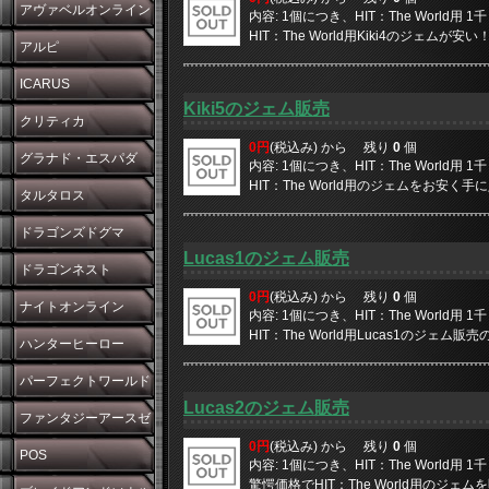
アヴァベルオンライン
内容: 1個につき、HIT：The World用
HIT：The World用Kiki4のジェムが安い
アルピ
ICARUS
Kiki5のジェム販売
クリティカ
0円
(税込み) から
残り
0
個
グラナド・エスパダ
内容: 1個につき、HIT：The World用
HIT：The World用のジェムをお安く手に入
タルタロス
ドラゴンズドグマ
Lucas1のジェム販売
ドラゴンネスト
0円
(税込み) から
残り
0
個
ナイトオンライン
内容: 1個につき、HIT：The World用
HIT：The World用Lucas1のジェム販売
ハンターヒーロー
パーフェクトワールド
Lucas2のジェム販売
ファンタジーアースゼ
0円
(税込み) から
残り
0
個
ロ
POS
内容: 1個につき、HIT：The World用
驚愕価格でHIT：The World用のジェムを販